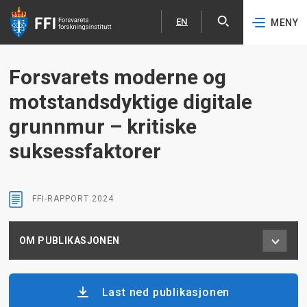
EN
MENY
Åpne
English
Hopp til hovedinnhold
Forsvarets moderne og
motstandsdyktige digitale
grunnmur – kritiske
suksessfaktorer
FFI-RAPPORT
2024
OM PUBLIKASJONEN
Last ned publikasjonen