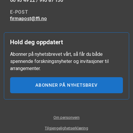
66 93 49 22 / 993 87 130
E-POST
firmapost@ffi.no
Hold deg oppdatert
Abonner på nyhetsbrevet vårt, så får du både
spennende forskningsnyheter og invitasjoner til
arrangementer.
ABONNER PÅ NYHETSBREV
Om personvern
Tilgjengelighetserklæring