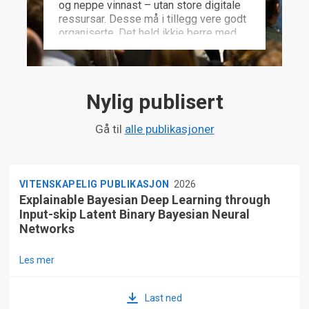
og neppe vinnast – utan store digitale
ressursar. Desse må i tillegg vere godt
organiserte. Det held ikkje berre med
sjølve teknologien, sa forskarane som
innleidde under FFIs frukostmøte om
Forsvarets digitale grunnmur.
Nylig publisert
Gå til
alle publikasjoner
VITENSKAPELIG PUBLIKASJON
2026
Explainable Bayesian Deep Learning through
Input-skip Latent Binary Bayesian Neural
Networks
Les mer
Last ned