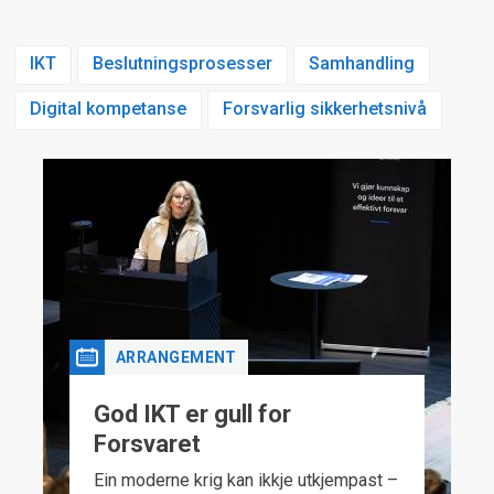
IKT
Beslutningsprosesser
Samhandling
Digital kompetanse
Forsvarlig sikkerhetsnivå
ARRANGEMENT
God IKT er gull for
Forsvaret
Ein moderne krig kan ikkje utkjempast –