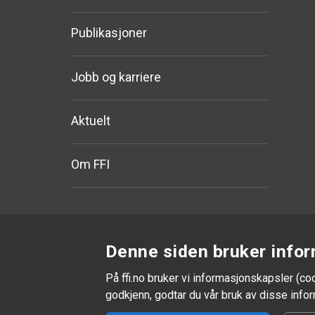
Publikasjoner
Jobb og karriere
Aktuelt
Om FFI
Denne siden bruker infor
På ffi.no bruker vi informasjonskapsler (co
godkjenn, godtar du vår bruk av disse inf