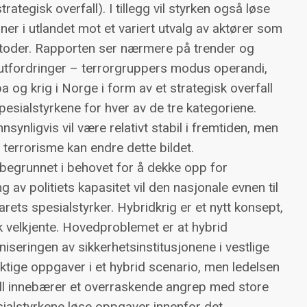
rategisk overfall). I tillegg vil styrken også løse
r i utlandet mot et variert utvalg av aktører som
toder. Rapporten ser nærmere på trender og
ne utfordringer – terrorgruppers modus operandi,
a og krig i Norge i form av et strategisk overfall
spesialstyrkene for hver av de tre kategoriene.
synligvis vil være relativt stabil i fremtiden, men
 terrorisme kan endre dette bildet.
begrunnet i behovet for å dekke opp for
g av politiets kapasitet vil den nasjonale evnen til
rets spesialstyrker. Hybridkrig er et nytt konsept,
 velkjente. Hovedproblemet er at hybrid
iseringen av sikkerhetsinstitusjonene i vestlige
iktige oppgaver i et hybrid scenario, men ledelsen
rfall innebærer et overraskende angrep med store
pesialstyrkene løse oppgaver innenfor det