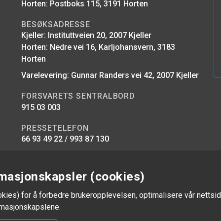
Horten: Postboks 115, 3191 Horten
BESØKSADRESSE
Kjeller: Instituttveien 20, 2007 Kjeller
Horten: Nedre vei 16, Karljohansvern, 3183
Horten
Varelevering: Gunnar Randers vei 42, 2007 Kjeller
FORSVARETS SENTRALBORD
915 03 003
PRESSETELEFON
66 93 49 22 / 993 87 130
E-POST
firmapost@ffi.no
masjonskapsler (cookies)
okies) for å forbedre brukeropplevelsen, optimalisere vår nettsid
ormasjonskapslene.