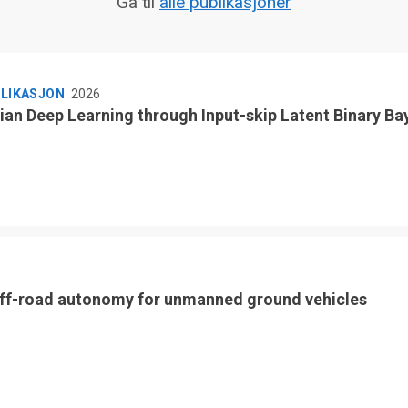
Gå til
alle publikasjoner
BLIKASJON
2026
ian Deep Learning through Input-skip Latent Binary Ba
ff-road autonomy for unmanned ground vehicles