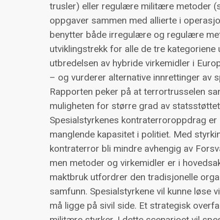
trusler) eller regulære militære metoder (st
oppgaver sammen med allierte i operasjone
benytter både irregulære og regulære me
utviklingstrekk for alle de tre kategorie
utbredelsen av hybride virkemidler i Europ
– og vurderer alternative innrettinger av 
Rapporten peker på at terrortrusselen sann
muligheten for større grad av statsstøttet
Spesialstyrkenes kontraterroroppdrag er 
manglende kapasitet i politiet. Med styrkin
kontraterror bli mindre avhengig av Forsva
men metoder og virkemidler er i hovedsak
maktbruk utfordrer den tradisjonelle organ
samfunn. Spesialstyrkene vil kunne løse v
må ligge på sivil side. Et strategisk ove
militære styrker. I dette scenarioet vil s