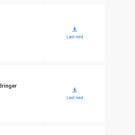
Last ned
dringer
Last ned