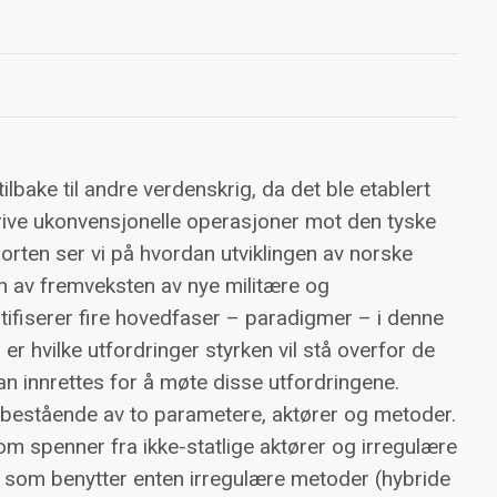
tilbake til andre verdenskrig, da det ble etablert
rive ukonvensjonelle operasjoner mot den tyske
rten ser vi på hvordan utviklingen av norske
n av fremveksten av nye militære og
entifiserer fire hovedfaser – paradigmer – i denne
 er hvilke utfordringer styrken vil stå overfor de
n innrettes for å møte disse utfordringene.
m bestående av to parametere, aktører og metoder.
om spenner fra ikke-statlige aktører og irregulære
er som benytter enten irregulære metoder (hybride