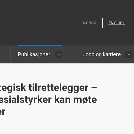
Hopp til hovedinnhold
NORSK
ENGLISH
Publikasjoner
Jobb og karriere
ategisk tilrettelegger –
esialstyrker kan møte
er