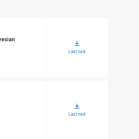
yesian
Last ned
Last ned