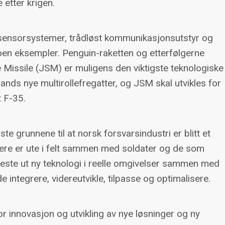
e etter krigen.
r, sensorsystemer, trådløst kommunikasjonsutstyr og
noen eksempler. Penguin-raketten og etterfølgerne
e Missile (JSM) er muligens den viktigste teknologiske
nds nye multirollefregatter, og JSM skal utvikles for
 F-35.
te grunnene til at norsk forsvarsindustri er blitt et
orskere er ute i felt sammen med soldater og de som
å teste ut ny teknologi i reelle omgivelser sammen med
de integrere, videreutvikle, tilpasse og optimalisere.
r innovasjon og utvikling av nye løsninger og ny