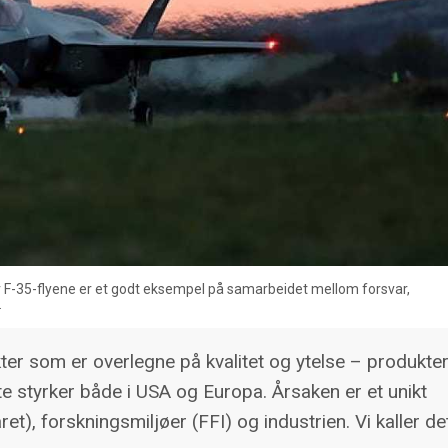
 F-35-flyene er et godt eksempel på samarbeidet mellom forsvar,
.
kter som er overlegne på kvalitet og ytelse – produkte
rte styrker både i USA og Europa. Årsaken er et unikt
), forskningsmiljøer (FFI) og industrien. Vi kaller de