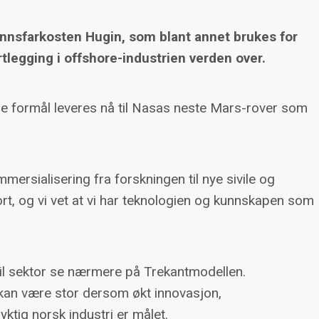
nsfarkosten Hugin, som blant annet brukes for
egging i offshore-industrien verden over.
ære formål leveres nå til Nasas neste Mars-rover som
mersialisering fra forskningen til nye sivile og
ort, og vi vet at vi har teknologien og kunnskapen som
vil sektor se nærmere på Trekantmodellen.
kan være stor dersom økt innovasjon,
tig norsk industri er målet.