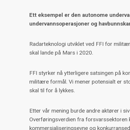
Ett eksempel er den autonome undervan
undervannsoperasjoner og havbunnskartl
Radarteknologi utviklet ved FFI for milit
skal lande på Mars i 2020.
FFI styrker nå ytterligere satsingen på kom
militære formål. Vi mener potensialt er st
skal til for å lykkes.
Etter vår mening burde andre aktører i si
Overføringsverdien fra forsvarssektoren 
kommersialiseringsevne og konkurransedyk