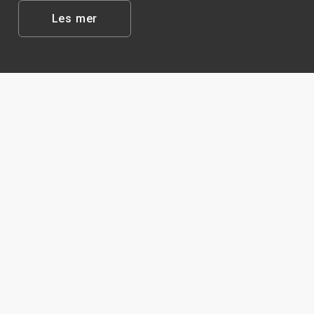
Les mer
Vi gjør kunnskap og ideer til et effektivt forsvar
Våre tjenester
Forskning
Publikasjoner
Jobb og karriere
Aktuelt