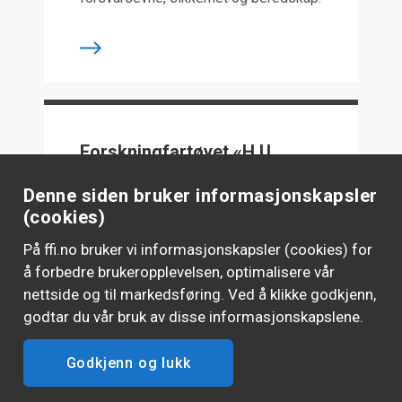
Forskningfartøyet «H.U.
Sverdrup II»
Denne siden bruker informasjonskapsler
Forskningsskipet «H.U. Sverdrup II» er
(cookies)
i bruk av forskere året rundt. Skipet er
På ffi.no bruker vi informasjonskapsler (cookies) for
oppkalt opp etter den kjente norske
oseanografen og meteorologen Harald
å forbedre brukeropplevelsen, optimalisere vår
Ulrik Sverdrup (1888-1957).
nettside og til markedsføring. Ved å klikke godkjenn,
godtar du vår bruk av disse informasjonskapslene.
Godkjenn og lukk