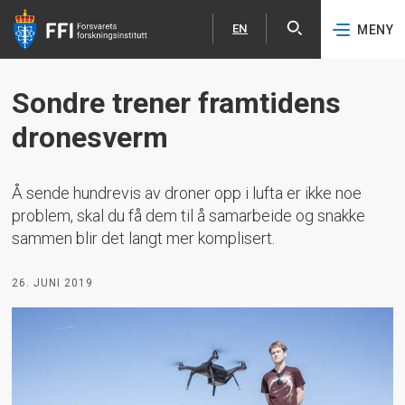
EN
MENY
Åpne
English
Hopp til hovedinnhold
Sondre trener framtidens
dronesverm
Å sende hundrevis av droner opp i lufta er ikke noe
problem, skal du få dem til å samarbeide og snakke
sammen blir det langt mer komplisert.
26. JUNI 2019