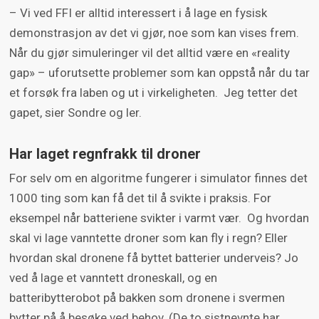
– Vi ved FFI er alltid interessert i å lage en fysisk
demonstrasjon av det vi gjør, noe som kan vises frem.
Når du gjør simuleringer vil det alltid være en «reality
gap» – uforutsette problemer som kan oppstå når du tar
et forsøk fra laben og ut i virkeligheten. Jeg tetter det
gapet, sier Sondre og ler.
Har laget regnfrakk til droner
For selv om en algoritme fungerer i simulator finnes det
1000 ting som kan få det til å svikte i praksis. For
eksempel når batteriene svikter i varmt vær. Og hvordan
skal vi lage vanntette droner som kan fly i regn? Eller
hvordan skal dronene få byttet batterier underveis? Jo
ved å lage et vanntett droneskall, og en
batteribytterobot på bakken som dronene i svermen
bytter på å besøke ved behov. (De to sistnevnte har