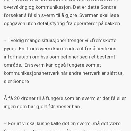
oppgaver samtidig.
overvåking og kommunikasjon. Det er dette Sondre
forsøker å få sin sverm til å gjøre. Svermen skal løse
FFIs autonomiprosjekt
oppgaven uten detaljstyring fra operatører på bakken.
Siden 2015 har FFI hatt et eget
forskningsprosjekt for autonome systemer,
– I veldig mange situasjoner trenger vi «fremskutte
det vil si systemer som som kan løse
øyne». En dronesverm kan sendes ut for å hente inn
oppgaver på egen hånd. Operatøren trenger
informasjon om hva som befinner seg i et bestemt
bare å gripe inn hvis noe galt skjer.
område. En sverm kan også fungere som et
kommunikasjonsnettverk når andre nettverk er slått ut,
sier Sondre.
Prosjektet har utviklet forskningsfarkoster
med et rammeverk som gjør at de kan tolke
Å få 20 droner til å fungere som en sverm er det få eller
omgivelser, samarbeide og ta beslutninger.
ingen som har gjort før, mener han.
Systemet kan brukes både på droner, fly, båter,
ubåter og kjøretøy.
– For at vi skal kunne kalle det en sverm, må det være