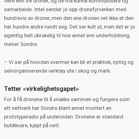
flere enn tre droner, og de må kunne kommunisere og
FFI samarbeider med industrien og Forsvaret
samarbeide. Intel sender jo opp dronefyrverkeri med
for å finne systemer Forsvaret kan bruke.
hundrevis av droner, men den ene dronen vet ikke at den
har hundre andre rundt seg. Det ser kult ut, men det er jo
egentlig helt ubrukelig til noe annet enn underholdning,
mener Sondre.
– Vi ser på hvordan svermer kan bli et praktisk, nyttig og
selvorganiserende verktøy ute i skog og mark.
Tetter «virkelighetsgapet»
For å få dronene til å snakke sammen og fungere som
ett nettverk har Sondre blant annet montert en
prototyperadio på undersiden. Dronene er standard
butikkvare, kjøpt på nett.