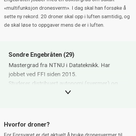
«multifunksjon dronesverm». I dag skal han forsøke å
sette ny rekord. 20 droner skal opp i luften samtidig, og
de skal løse to oppgaver mens de er i luften.
Sondre Engebråten (29)
Mastergrad fra NTNU i Datateknikk. Har
jobbet ved FFI siden 2015.
Studerer distribuert autonomi (svermer) og
samhandling for autonome enheter. Var på
Naval Postgraduate School 2017-2018 som
Fulbright Visiting Student Researcher.
Jobber for tiden med doktorgradsavhandling
Hvorfor droner?
om hvordan dronesvermer kan løse flere
For Forsvaret er det aktuelt å bruke dronesvermer til