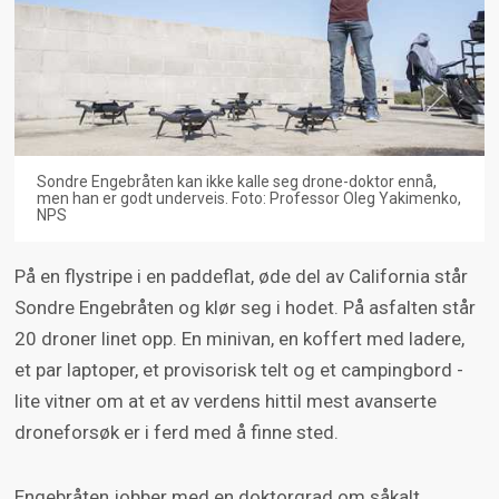
Sondre Engebråten kan ikke kalle seg drone-doktor ennå,
men han er godt underveis. Foto: Professor Oleg Yakimenko,
NPS
På en flystripe i en paddeflat, øde del av California står
Sondre Engebråten og klør seg i hodet. På asfalten står
20 droner linet opp. En minivan, en koffert med ladere,
et par laptoper, et provisorisk telt og et campingbord -
lite vitner om at et av verdens hittil mest avanserte
droneforsøk er i ferd med å finne sted.
Engebråten jobber med en doktorgrad om såkalt