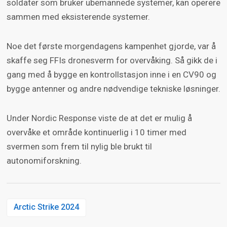
soldater som bruker ubemannede systemer, kan operere
levere måldata uten GNSS (satellittbasert
sammen med eksisterende systemer.
navigasjon og posisjonering)
Noe det første morgendagens kampenhet gjorde, var å
skaffe seg FFIs dronesverm for overvåking. Så gikk de i
gang med å bygge en kontrollstasjon inne i en CV90 og
bygge antenner og andre nødvendige tekniske løsninger.
Under Nordic Response viste de at det er mulig å
overvåke et område kontinuerlig i 10 timer med
svermen som frem til nylig ble brukt til
autonomiforskning.
Arctic Strike 2024