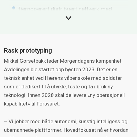
fjernoperert distribuert nettverk med
sensorer (kamera, radar og liknende) for å
holde oversikt i et område
ubemannet kjøretøy som
observasjonspost for å finne mål og
Rask prototyping
sende målets posisjon
Mikkel Gorsetbakk leder Morgendagens kampenhet.
Avdelingen ble startet opp høsten 2023. Det er en
dronesverm fløyet fra CV90 for å finne mål
teknisk enhet ved Hærens våpenskole med soldater
og sende måldata
som er dedikert til å utvikle, teste og ta i bruk ny
digital ildledning og kommandosystem for
teknologi. Innen 2028 skal de levere «ny operasjonell
å dele informasjon og koordinere en alliert
kapabilitet» til Forsvaret.
operasjon raskere og mer presist
– Vi jobber med både autonomi, kunstig intelligens og
lasermålere og snøscootere med
ubemannede plattformer. Hovedfokuset nå er hvordan
treghetsnavigasjon for å finne mål og