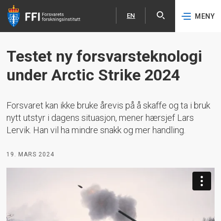
EN
MENY
Åpne
English
Hopp til hovedinnhold
Testet ny forsvarsteknologi
under Arctic Strike 2024
Forsvaret kan ikke bruke årevis på å skaffe og ta i bruk
nytt utstyr i dagens situasjon, mener hærsjef Lars
Lervik. Han vil ha mindre snakk og mer handling.
19. MARS 2024