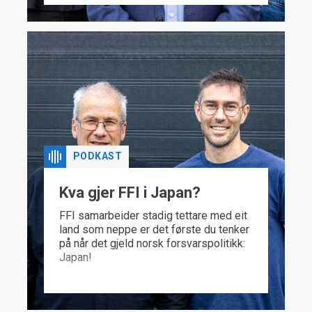
innanfor finansielle teknologiar. Kva
tryggingsrisikoar kan dei innebere –
også for Noreg?
PODKAST
Kva gjer FFI i Japan?
FFI samarbeider stadig tettare med eit
land som neppe er det første du tenker
på når det gjeld norsk forsvarspolitikk:
Japan!