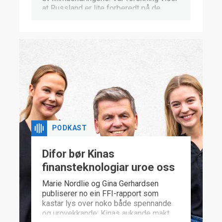
at Russland er lite forberedt på de
endringer som nå skjer.
PODKAST
Difor bør Kinas
finansteknologiar uroe oss
Marie Nordlie og Gina Gerhardsen
publiserer no ein FFI-rapport som
kastar lys over noko både spennande
og urovekkande: Kinas aukande makt