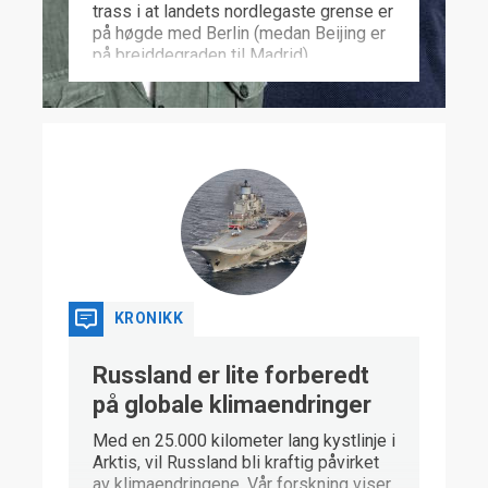
trass i at landets nordlegaste grense er
på høgde med Berlin (medan Beijing er
på breiddegraden til Madrid).
Interessene og ambisjonane til kjempa i
aust er likevel stadig veksande når det
gjeld Arktis.
KRONIKK
Russland er lite forberedt
på globale klimaendringer
Med en 25.000 kilometer lang kystlinje i
Arktis, vil Russland bli kraftig påvirket
av klimaendringene. Vår forskning viser