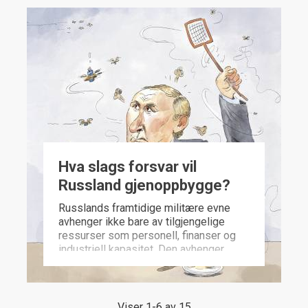
Hva slags forsvar vil
Russland gjenoppbygge?
Russlands framtidige militære evne
avhenger ikke bare av tilgjengelige
ressurser som personell, finanser og
industriell kapasitet. Den avhenger
også av lærdommer fra den pågående
krigen.
Viser 1-6 av 15