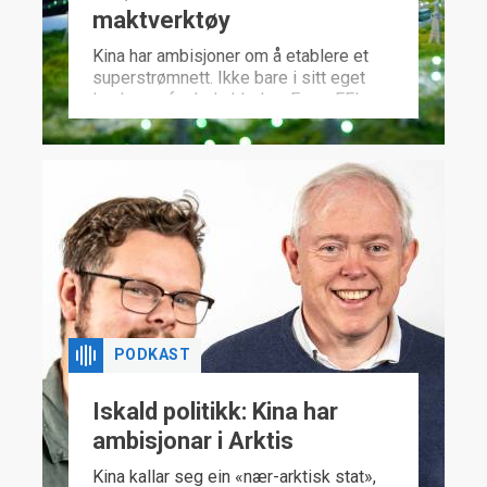
maktverktøy
Kina har ambisjoner om å etablere et
superstrømnett. Ikke bare i sitt eget
land, men for hele kloden. En ny FFI-
rapport advarer mot følgene.
PODKAST
Iskald politikk: Kina har
ambisjonar i Arktis
Kina kallar seg ein «nær-arktisk stat»,