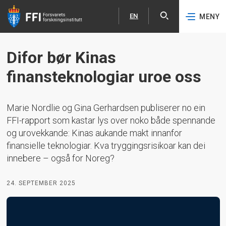
EN
MENY
Åpne
English
Hopp til hovedinnhold
Difor bør Kinas
finansteknologiar uroe oss
Marie Nordlie og Gina Gerhardsen publiserer no ein
FFI-rapport som kastar lys over noko både spennande
og urovekkande: Kinas aukande makt innanfor
finansielle teknologiar. Kva tryggingsrisikoar kan dei
innebere – også for Noreg?
24. SEPTEMBER 2025