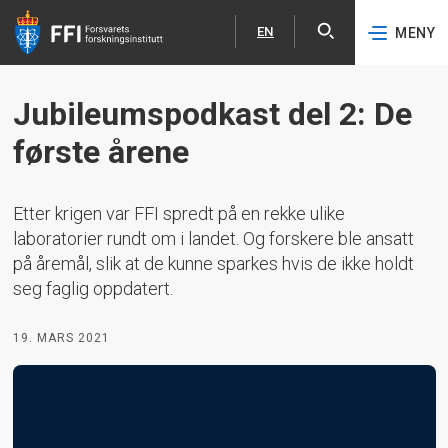
EN
MENY
Åpne
English
Hopp til hovedinnhold
Jubileumspodkast del 2: De
første årene
Etter krigen var FFI spredt på en rekke ulike
laboratorier rundt om i landet. Og forskere ble ansatt
på åremål, slik at de kunne sparkes hvis de ikke holdt
seg faglig oppdatert.
19. MARS 2021