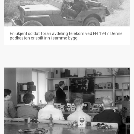
En ukjent soldat foran avdeling telekom ved FFI 1947. Denne
podkasten er spilt inn i samme bygg.