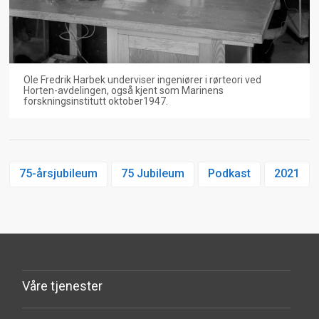
Ole Fredrik Harbek underviser ingeniører i rørteori ved
Horten-avdelingen, også kjent som Marinens
forskningsinstitutt oktober1947.
75-årsjubileum
75 Jubileum
Podkast
2021
Våre tjenester