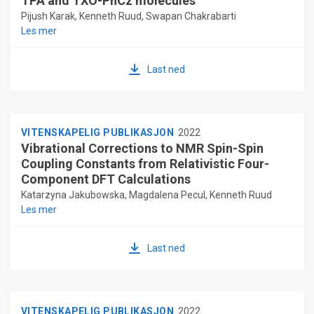
TPA and TXO-PhCz molecules
Pijush Karak, Kenneth Ruud, Swapan Chakrabarti
Les mer
Last ned
VITENSKAPELIG PUBLIKASJON
2022
Vibrational Corrections to NMR Spin-Spin
Coupling Constants from Relativistic Four-
Component DFT Calculations
Katarzyna Jakubowska, Magdalena Pecul, Kenneth Ruud
Les mer
Last ned
VITENSKAPELIG PUBLIKASJON
2022