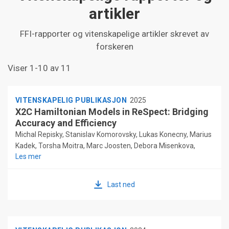
artikler
FFI-rapporter og vitenskapelige artikler skrevet av
forskeren
Viser 1-10 av 11
VITENSKAPELIG PUBLIKASJON
2025
X2C Hamiltonian Models in ReSpect: Bridging
Accuracy and Efficiency
Michal Repisky, Stanislav Komorovsky, Lukas Konecny, Marius
Kadek, Torsha Moitra, Marc Joosten, Debora Misenkova,
Les mer
Rasmus Vikhamar-Sandberg, Martin Kaupp, Kenneth Ruud,
Olga L. Malkina, Vladimir G. Malkin
Last ned