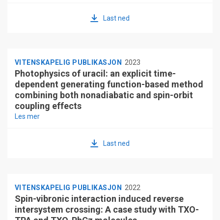
Lukas Konecny, Stanislav Komorovsky, Jan Vicha, Kenneth
Ruud, Michal Repisky
Last ned
VITENSKAPELIG PUBLIKASJON
2023
Photophysics of uracil: an explicit time-
dependent generating function-based method
combining both nonadiabatic and spin-orbit
coupling effects
Les mer
Pijush Karak, Torsha Moitra, Kenneth Ruud, Swapan
Chakrabarti
Last ned
VITENSKAPELIG PUBLIKASJON
2022
Spin-vibronic interaction induced reverse
intersystem crossing: A case study with TXO-