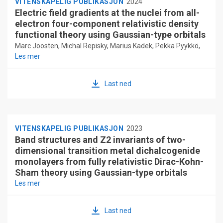
VITENSKAPELIG PUBLIKASJON
2024
Electric field gradients at the nuclei from all-
electron four-component relativistic density
functional theory using Gaussian-type orbitals
Marc Joosten, Michal Repisky, Marius Kadek, Pekka Pyykkö,
Les mer
Kenneth Ruud
Last ned
VITENSKAPELIG PUBLIKASJON
2023
Band structures and Z2 invariants of two-
dimensional transition metal dichalcogenide
monolayers from fully relativistic Dirac-Kohn-
Sham theory using Gaussian-type orbitals
Les mer
Marius Kadek, Baokai Wang, Marc Joosten, Wei-Chi Chiu,
Francois Mairesse, Michal Repisky, Kenneth Ruud, Arun Bansil
Last ned