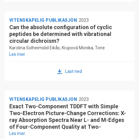
VITENSKAPELIG PUBLIKASJON
2023
Can the absolute configuration of cyclic
peptides be determined with vibrational
circular dichroism?
Karolina Solheimslid Eikås, Krupová Monika, Tone
Les mer
Kristoffersen, Maarten Beerepoot, Kenneth Ruud
Last ned
VITENSKAPELIG PUBLIKASJON
2023
Exact Two-Component TDDFT with Simple
Two-Electron Picture-Change Corrections: X-
ray Absorption Spectra Near L- and M-Edges
of Four-Component Quality at Two-
Component Cost
Les mer