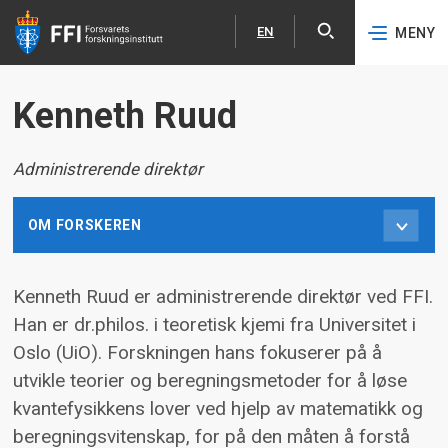
EN
MENY
Åpne
English
Hopp til hovedinnhold
Kenneth Ruud
Administrerende direktør
OM FORSKEREN
​Kenneth Ruud er administrerende direktør ved FFI.
Han er dr.philos. i teoretisk kjemi fra Universitet i
Oslo (UiO). Forskningen hans fokuserer på å
utvikle teorier og beregningsmetoder for å løse
kvantefysikkens lover ved hjelp av matematikk og
beregningsvitenskap, for på den måten å forstå