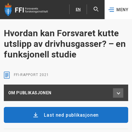
EN
MENY
Åpne
English
Hopp til hovedinnhold
Hvordan kan Forsvaret kutte
utslipp av drivhusgasser? – en
funksjonell studie
FFI-RAPPORT
2021
OM PUBLIKASJONEN
Last ned publikasjonen