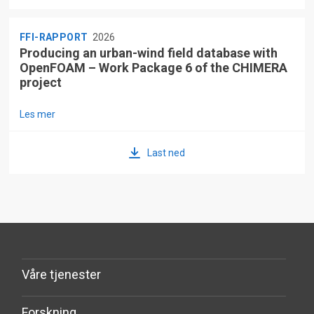
FFI-RAPPORT
2026
Producing an urban-wind field database with
OpenFOAM – Work Package 6 of the CHIMERA
project
Les mer
Last ned
Våre tjenester
Forskning