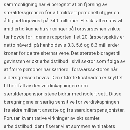
sammenligning har vi beregnet at en fjerning av
særaldersgrensen for alt militært personell utgjør en
årlig nettogevinst på 740 millioner. Et slikt alternativ vil
imidlertid kunne ha virkninger på forsvarsevnen vi ikke
tar høyde for i denne rapporten. I et 20-årsperspektiv er
netto nåverdi på henholdsvis 3,3, 5,6 og 8,3 milliarder
kroner for de tre alternativene. Det største bidraget til
gevinsten er økt arbeidstilbud i sivil sektor som følge av
at færre personer har karriere i forsvarssektoren når
aldersgrensen heves. Den største kostnaden er knyttet
til bortfall av den verdiskapningen som
særalderspensjonistene bidrar med isolert sett. Disse
beregningene er særlig sensitive for verdiskapningen
fra eldre militært ansatte og fra særalderspensjonister.
Foruten kvantitative virkninger av økt samlet
arbeidstilbud identifiserer vi at summen av tiltakets