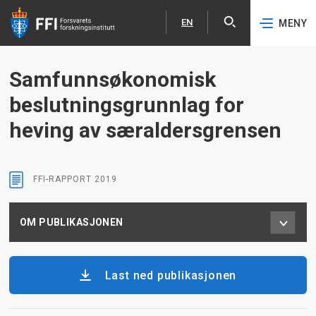
EN
MENY
Åpne
English
Hopp til hovedinnhold
Samfunnsøkonomisk
beslutningsgrunnlag for
heving av særaldersgrensen
FFI-RAPPORT
2019
OM PUBLIKASJONEN
Last ned publikasjonen