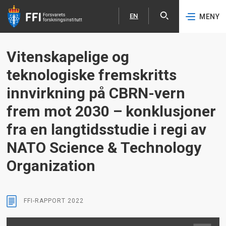
EN
MENY
Åpne
English
Hopp til hovedinnhold
Vitenskapelige og
teknologiske fremskritts
innvirkning på CBRN-vern
frem mot 2030 – konklusjoner
fra en langtidsstudie i regi av
NATO Science & Technology
Organization
FFI-RAPPORT
2022