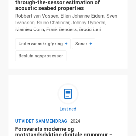
through-the-sensor estimation of
acoustic seabed properties
Robbert van Vossen, Ellen Johanne Eidem, Sven
Ivansson, Bruno Chalindar, Johnny Dybedal,
Mathieu Colin, Frank Benders, Brodd Leif
Andersson, Bénédicte Juhel, Xavier Cristol, Geir-
Kyrre Olsen, Jörgen Pihl, Elling Tveit, Stephane
Undervannskrigføring
Sonar
Jespers, Michael Ainslie
Beslutningsprosesser
Last ned
UTVIDET SAMMENDRAG
2024
Forsvarets moderne og
motstandsdyktige digitale grunnmur –