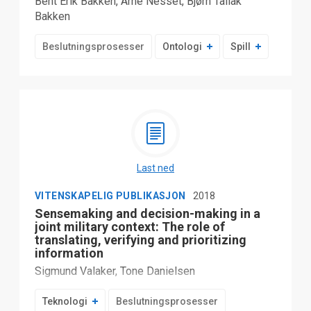
Bent Erik Bakken, Arne Nesset, Bjørn Tallak
Bakken
Beslutningsprosesser
Ontologi
Spill
Last ned
VITENSKAPELIG PUBLIKASJON
2018
Sensemaking and decision-making in a
joint military context: The role of
translating, verifying and prioritizing
information
Sigmund Valaker, Tone Danielsen
Teknologi
Beslutningsprosesser