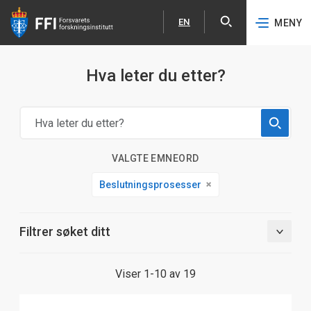
EN
MENY
Åpne
English
Hopp til hovedinnhold
Hva leter du etter?
VALGTE EMNEORD
Beslutningsprosesser
Filtrer søket ditt
Viser 1-10 av 19