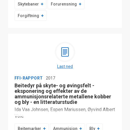
Skytebaner
Forurensning
Forgiftning
Last ned
FFI-RAPPORT
2017
Beitedyr på skyte- og øvingsfelt -
eksponering og effekter av de
ammunisjonsrelaterte metallene kobber
og bly - en litteraturstudie
Ida Vaa Johnsen, Espen Mariussen, Øyvind Albert
Voie
Beitemarker
Ammunisjon
Bly