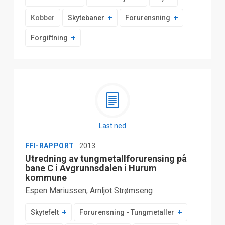
Kobber
Skytebaner
Forurensning
Forgiftning
Last ned
FFI-RAPPORT
2013
Utredning av tungmetallforurensing på
bane C i Avgrunnsdalen i Hurum
kommune
Espen Mariussen, Arnljot Strømseng
Skytefelt
Forurensning - Tungmetaller