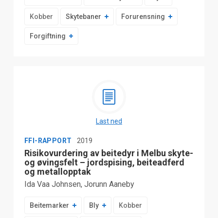
Kobber
Skytebaner
Forurensning
Forgiftning
Last ned
FFI-RAPPORT
2019
Risikovurdering av beitedyr i Melbu skyte-
og øvingsfelt – jordspising, beiteadferd
og metallopptak
Ida Vaa Johnsen, Jorunn Aaneby
Beitemarker
Bly
Kobber