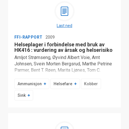
Last ned
FFI-RAPPORT
2009
Helseplager i forbindelse med bruk av
HK416 : vurdering av årsak og helserisiko
Arnljot Strømseng, Øyvind Albert Voie, Arnt
Johnsen, Svein Morten Bergsrud, Marthe Petrine
Parmer, Bent T. Røen, Marita Ljønes, Tom C.
Johannessen, Kjetil Sager Longva
Ammunisjon
Helsefare
Kobber
Sink