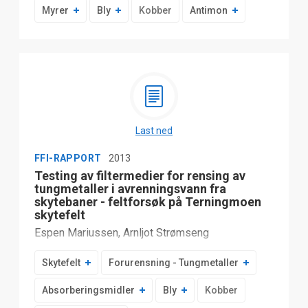
Myrer
Bly
Kobber
Antimon
Last ned
FFI-RAPPORT
2013
Testing av filtermedier for rensing av
tungmetaller i avrenningsvann fra
skytebaner - feltforsøk på Terningmoen
skytefelt
Espen Mariussen, Arnljot Strømseng
Skytefelt
Forurensning - Tungmetaller
Absorberingsmidler
Bly
Kobber