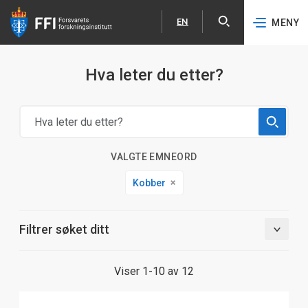
EN
MENY
Åpne
English
Hopp til hovedinnhold
Hva leter du etter?
VALGTE EMNEORD
Kobber
Filtrer søket ditt
Viser 1-10 av 12