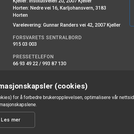
Kjeller: Instituttveien 20, 2007 Kjeller
Horten: Nedre vei 16, Karljohansvern, 3183
Horten
Varelevering: Gunnar Randers vei 42, 2007 Kjeller
FORSVARETS SENTRALBORD
915 03 003
PRESSETELEFON
66 93 49 22 / 993 87 130
E-POST
firmapost@ffi.no
masjonskapsler (cookies)
okies) for å forbedre brukeropplevelsen, optimalisere vår nettsid
ormasjonskapslene.
Les mer