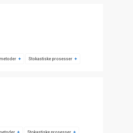
e metoder
Stokastiske prosesser
 metoder
Stokastiske prosesser