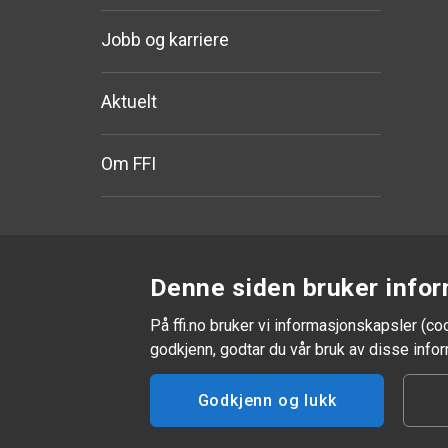
Jobb og karriere
Aktuelt
Om FFI
Denne siden bruker infor
På ffi.no bruker vi informasjonskapsler (co
godkjenn, godtar du vår bruk av disse inf
Godkjenn og lukk