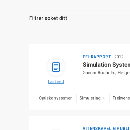
Filtrer søket ditt
FFI-RAPPORT
2012
Simulation System
Gunnar Arisholm, Helg
Last ned
Optiske systemer
Simulering
Frekven
VITENSKAPELIG PUBL