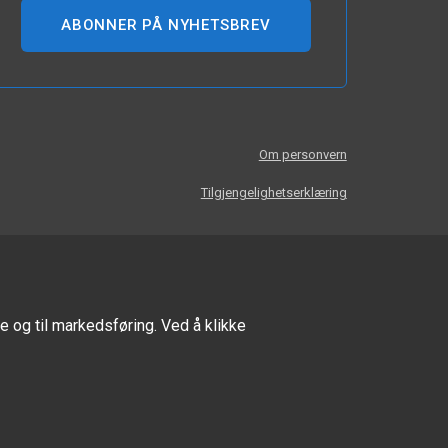
ABONNER PÅ NYHETSBREV
Om personvern
Tilgjengelighetserklæring
e og til markedsføring. Ved å klikke
FØLG OSS