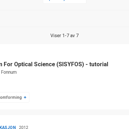
Viser 1-7 av 7
 For Optical Science (SISYFOS) - tutorial
e Fonnum
somforming
IKASJON
2012