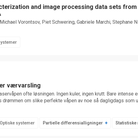
terization and image processing data sets from 
A
 Michael Vorontsov, Piet Schwering, Gabriele Marchi, Stephane Ni
systemer
er værvarsling
laservåpen ofte løsningen. Ingen kuler, ingen krutt. Bare intense 
es drømmen om slike perfekte våpen av noe så dagligdags som ur
Optiske systemer
Partielle differensialligninger
Statistisk