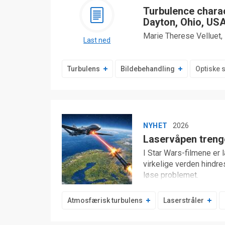
Turbulence charac
Dayton, Ohio, US
Marie Therese Velluet,
Last ned
Turbulens
Bildebehandling
Optiske 
NYHET
2026
Laservåpen treng
I Star Wars-filmene er 
virkelige verden hindr
løse problemet.
Atmosfærisk turbulens
Laserstråler