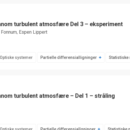
ennom turbulent atmosfære Del 3 – eksperiment
e Fonnum, Espen Lippert
Optiske systemer
Partielle differensialligninger
Statistisk
nnom turbulent atmosfære – Del 1 – stråling
Optiske systemer
Partielle differensiallgninger
Statistiske