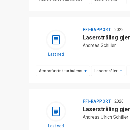
FFI-RAPPORT
2022
Laserstråling gj
Andreas Schiller
Last ned
Atmosfærisk turbulens
Laserstråler
FFI-RAPPORT
2026
Laserstråling gje
Andreas Ulrich Schiller
Last ned