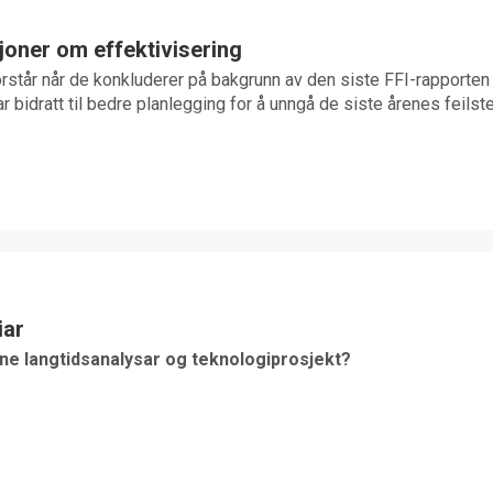
joner om effektivisering
tår når de konkluderer på bakgrunn av den siste FFI-rapporten 
r bidratt til bedre planlegging for å unngå de siste årenes feilst
iar
ine langtidsanalysar og teknologiprosjekt?