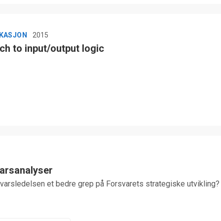
IKASJON
2015
h to input/output logic
varsanalyser
varsledelsen et bedre grep på Forsvarets strategiske utvikling?