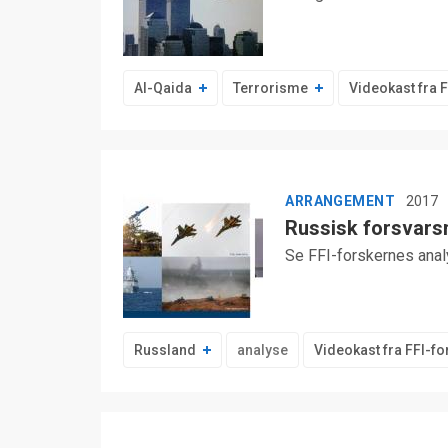
Al-Qaida
Terrorisme
Videokast fra 
ARRANGEMENT
2017
Russisk forsvars
Se FFI-forskernes analy
Russland
analyse
Videokast fra FFI-f