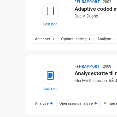
FFI-RAPPORT
2007
Adaptive coded mo
Duc V. Duong
Last ned
Antenner
Optimalisering
Analyse
FFI-RAPPORT
2008
Analysestøtte til 
Elin Marthinussen, Bår
Last ned
Analyse
Operasjonsanalyse
Militær