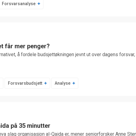
Forsvarsanalyse
et får mer penger?
nativet, å fordele budsjettøkningen jevnt ut over dagens forsvar, 
Forsvarsbudsjett
Analyse
ida på 35 minutter
hva slag organisasjon al-Qaida er, mener seniorforsker Anne Ste