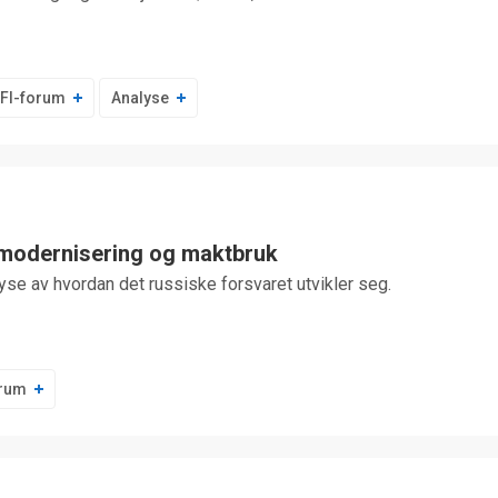
FFI-forum
Analyse
modernisering og maktbruk
se av hvordan det russiske forsvaret utvikler seg.
orum