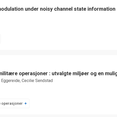
dulation under noisy channel state information 
militære operasjoner : utvalgte miljøer og en mul
d Eggereide, Cecilie Sendstad
e operasjoner