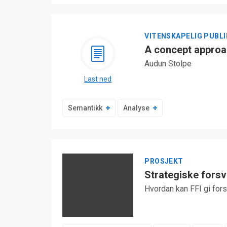
VITENSKAPELIG PUBL
A concept approac
Audun Stolpe
Last ned
Semantikk
Analyse
PROSJEKT
Strategiske fors
Hvordan kan FFI gi fors