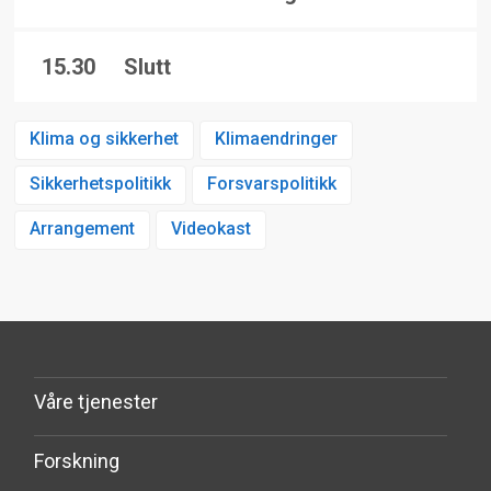
15.30
Slutt
Klima og sikkerhet
Klimaendringer
Sikkerhetspolitikk
Forsvarspolitikk
Arrangement
Videokast
Våre tjenester
Forskning