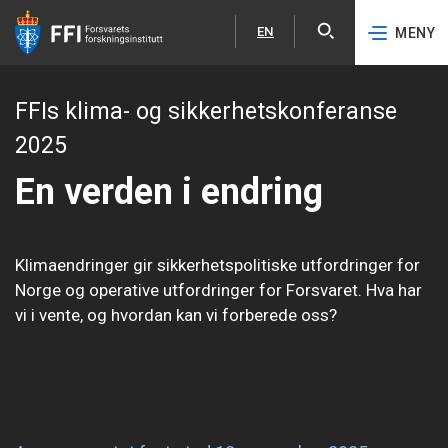
EN
MENY
Åpne
English
Hopp til hovedinnhold
FFIs klima- og sikkerhetskonferanse
2025
En verden i endring
Klimaendringer gir sikkerhetspolitiske utfordringer for
Norge og operative utfordringer for Forsvaret. Hva har
vi i vente, og hvordan kan vi forberede oss?