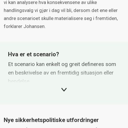
vi kan analysere hva konsekvensene av ulike
handlingsvalg vi gjør i dag vil bli, dersom det ene eller
andre scenarioet skulle materialisere seg i fremtiden,
forklarer Johansen.
Hva er et scenario?
Et scenario kan enkelt og greit defineres som
en beskrivelse av en fremtidig situasjon eller
hendelse.
Det er ikke noe vesentlig poeng at et scenario
nødvendigvis skal ligge så nær virkelige
hendelser som mulig, eller at det skal forutsi
Nye sikkerhetspolitiske utfordringer
framtidig utvikling. Dette er noe vi uansett ikke