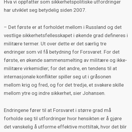
Hva vi oppfatter som sikkerhetspolitiske utfordringer
kan; til det er den virkeligheten vi søker å
har utviklet seg betydelig siden 2007.
modellere alt for kompleks.
– Det første er at forholdet mellom i Russland og det
Tvert om – hensikten med scenarioer er å
vestlige sikkerhetsfellesskapet i økende grad defineres i
beskrive et utfallsrom, og så i neste runde
militære termer. Ut over dette er det særlig tre
analysere hvordan ulike handlingsvalg påvirker
endringer som vil få betydning for Forsvaret. For det
evnen til å håndtere utfordringer innenfor dette
første, en økende sammensmelting av militære og ikke-
utfallsrommet. Ved å styrke evnen til å
militære virkemidler; for det andre, en tendens til at
håndtere ulike utfordringer kan vi så i neste
internasjonale konflikter spiller seg ut i gråsonen
runde svekke sannsynligheten for at de faktisk
mellom krig og fred, og for det tredje, et svakere skille
oppstår.
mellom ytre og indre sikkerhet, sier Johansen.
Endringene fører til at Forsvaret i større grad må
Fordelen med å bruke scenarioer er at man
forholde seg til utfordringer hvor hensikten er å gjøre
står friere til å beskrive situasjoner som ikke
det vanskelig å utforme effektive mottiltak, hvor det blir
nødvendigvis trenger å være veldig