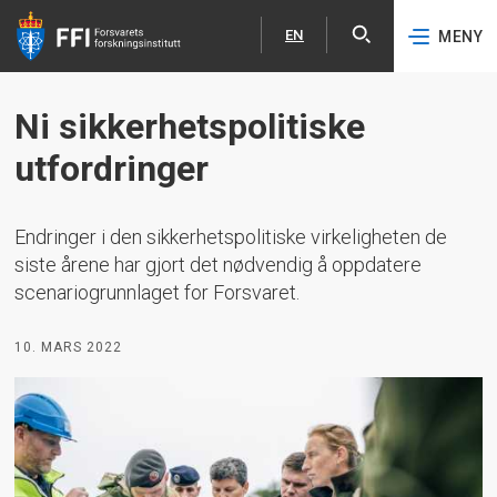
EN
MENY
Åpne
English
Hopp til hovedinnhold
Ni sikkerhetspolitiske
utfordringer
Endringer i den sikkerhetspolitiske virkeligheten de
siste årene har gjort det nødvendig å oppdatere
scenariogrunnlaget for Forsvaret.
10. MARS 2022