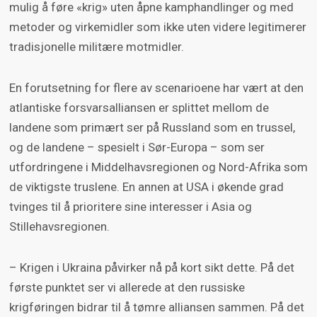
mulig å føre «krig» uten åpne kamphandlinger og med
sannsynlige.
metoder og virkemidler som ikke uten videre legitimerer
tradisjonelle militære motmidler.
Samtidig er det noen viktige krav som må
tilfredsstilles. Scenarioet må ikke bryte med
En forutsetning for flere av scenarioene har vært at den
grunnleggende logikk eller hva som er empirisk
atlantiske forsvarsalliansen er splittet mellom de
mulig (eller rimelig) – det må være konsistent.
landene som primært ser på Russland som en trussel,
Og scenarioet må inneholde informasjon som
og de landene – spesielt i Sør-Europa – som ser
er nyttig for formålet med det – det må være
utfordringene i Middelhavsregionen og Nord-Afrika som
relevant.
de viktigste truslene. En annen at USA i økende grad
tvinges til å prioritere sine interesser i Asia og
Stillehavsregionen.
– Krigen i Ukraina påvirker nå på kort sikt dette. På det
første punktet ser vi allerede at den russiske
krigføringen bidrar til å tømre alliansen sammen. På det