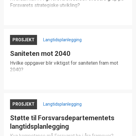
Forsvarets strategiske utvikling?
PROSJEKT
Langtidsplanlegging
Saniteten mot 2040
Hvilke oppgaver blir viktigst for saniteten fram mot
2040?
PROSJEKT
Langtidsplanlegging
Støtte til Forsvarsdepartementets
langtidsplanlegging
Kva kompetanse må Forsvaret ha i åra framover?