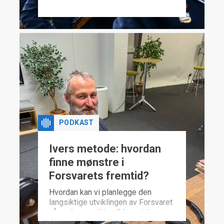
PODKAST
Ivers metode: hvordan
finne mønstre i
Forsvarets fremtid?
Hvordan kan vi planlegge den
langsiktige utviklingen av Forsvaret
når «alt» er usikkert? Iver Johansen
mener det er mulig å finne mønster