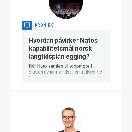
tidsperspektivet. Ser vi på kriger
som er over, som pågår, eller som
kan oppstå? Usikkerheten øker
dramatisk. Kriger som kan oppstå,
kan vi aldri vite noe sikkert om.
KRONIKK
Hvordan påvirker Natos
kapabilitetsmål norsk
langtidsplanlegging?
Når Nato samles til toppmøte i
slutten av juni, er det i en usikker tid
for alliansen. Mye av omtalen i
forkant av møtet vil dreie seg om
hvordan USA forholder seg til Nato.
Men det som kanskje får størst
betydning for den videre utviklingen
av Forsvaret i Norge, er
fastsettelsen av nye
kapabilitetsmål. Natos
kapabilitetsmål er nemlig viktigere
enn på lenge for nasjonal