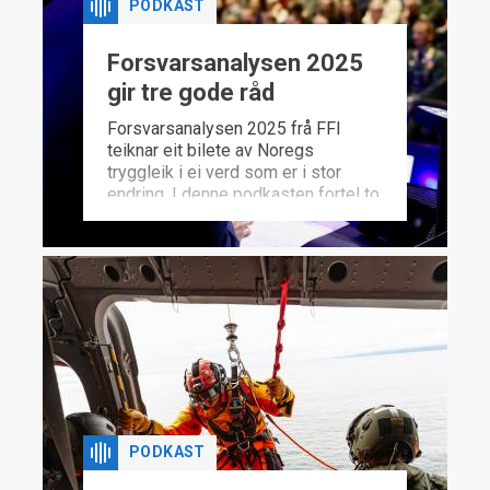
PODKAST
Forsvarsanalysen 2025
gir tre gode råd
Forsvarsanalysen 2025 frå FFI
teiknar eit bilete av Noregs
tryggleik i ei verd som er i stor
endring. I denne podkasten fortel to
av forskarane bak analysen, Cecilie
Sendstad og Espen Skjelland, om
dei viktigaste funna og
utfordringane. Dei gir også nokre
gode råd på vegen.
PODKAST