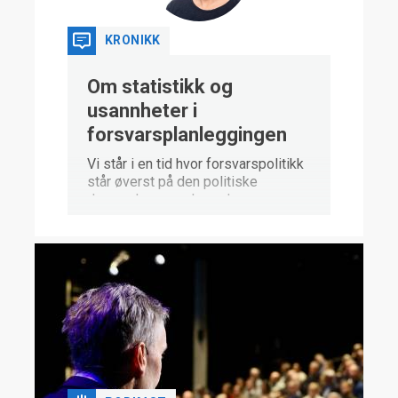
forsvarsplanlegging.
KRONIKK
Om statistikk og
usannheter i
forsvarsplanleggingen
Vi står i en tid hvor forsvarspolitikk
står øverst på den politiske
dagsordenen og hvor den
sikkerhetspolitiske situasjonen er
usikker og kaotisk. Dette skiftet i
politisk oppmerksomhet, dette
«Zeitenwende», har kommet brått i
Norge. For noen er tiden inne for å
peke ut syndebukker for at
Forsvaret ikke ble prioritert høyere i
tidligere statsbudsjetter: Hvem
bærer ansvaret for denne
situasjonen Norge har havnet i?