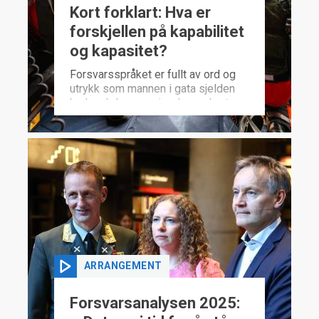
Kort forklart: Hva er
forskjellen på kapabilitet
og kapasitet?
Forsvarsspråket er fullt av ord og
utrykk som mannen i gata sjelden
bruker. I denne episoden av kort
forklart ser vi nærmere på to av
dem: kapabilitet og kapasitet. Hva
er egentlig forskjellen?
ARRANGEMENT
Forsvarsanalysen 2025: