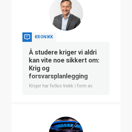
KRONIKK
Å studere kriger vi aldri
kan vite noe sikkert om:
Krig og
forsvarsplanlegging
Kriger har felles trekk i form av
vold, ødeleggelse og elendighet,
men også enorme forskjeller i
omfang, forløp og teknologi. Det
gjør det vanskelig å trekke
allmenngyldige konklusjoner om
krig. Men den største forskjellen i
måter å studere krig på, handler om