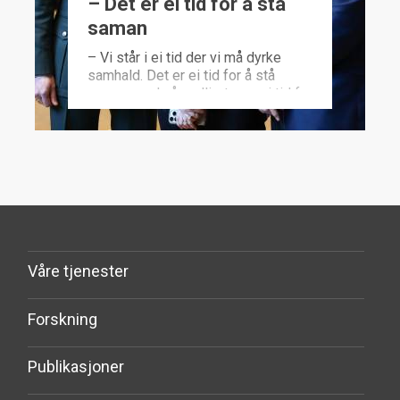
– Det er ei tid for å stå
saman
– Vi står i ei tid der vi må dyrke
samhald. Det er ei tid for å stå
saman med våre allierte og ei tid for
å investere med saman med våre
allierte. Det var ein av bodskapane
til forsvarssjef Eirik Kristoffersen,
då han fekk overlevert
Forsvarsanalysen 2025. Se
opptaket av fremleggelsen av
Forsvarsanalysen 2025.
Våre tjenester
Forskning
Publikasjoner