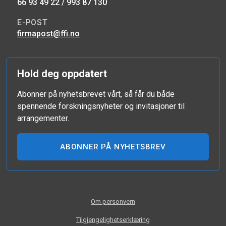
66 93 49 22 / 993 87 130
E-POST
firmapost@ffi.no
Hold deg oppdatert
Abonner på nyhetsbrevet vårt, så får du både
spennende forskningsnyheter og invitasjoner til
arrangementer.
ABONNER PÅ NYHETSBREV
Om personvern
Tilgjengelighetserklæring