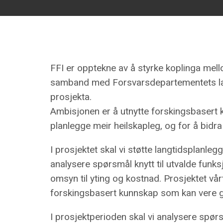
FFI er opptekne av å styrke koplinga mell
samband med Forsvarsdepartementets lang
prosjekta.
Ambisjonen er å utnytte forskingsbasert k
planlegge meir heilskapleg, og for å bidra
I prosjektet skal vi støtte langtidsplanle
analysere spørsmål knytt til utvalde funks
omsyn til yting og kostnad. Prosjektet vårt
forskingsbasert kunnskap som kan vere g
I prosjektperioden skal vi analysere spørsmå