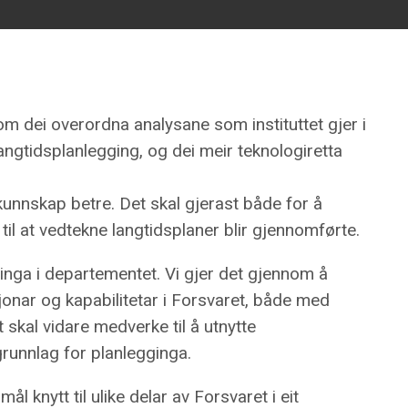
om dei overordna analysane som instituttet gjer i
tidsplanlegging, og dei meir teknologiretta
unnskap betre. Det skal gjerast både for å
 til at vedtekne langtidsplaner blir gjennomførte.
gginga i departementet. Vi gjer det gjennom å
jonar og kapabilitetar i Forsvaret, både med
 skal vidare medverke til å utnytte
runnlag for planlegginga.
l knytt til ulike delar av Forsvaret i eit