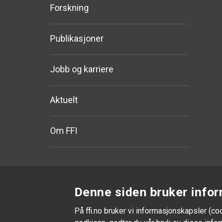
Forskning
Publikasjoner
Jobb og karriere
Aktuelt
Om FFI
Denne siden bruker infor
På ffi.no bruker vi informasjonskapsler (co