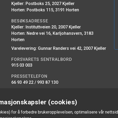
Kjeller: Postboks 25, 2027 Kjeller
Horten: Postboks 115, 3191 Horten
BESØKSADRESSE
Kjeller: Instituttveien 20, 2007 Kjeller
Horten: Nedre vei 16, Karljohansvern, 3183
Horten
Varelevering: Gunnar Randers vei 42, 2007 Kjeller
FORSVARETS SENTRALBORD
915 03 003
PRESSETELEFON
66 93 49 22 / 993 87 130
E-POST
firmapost@ffi.no
masjonskapsler (cookies)
okies) for å forbedre brukeropplevelsen, optimalisere vår nettsid