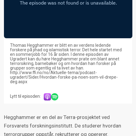
Thomas Hegghammer er blitt en av verdens ledende
forskere på jihad og islamistisk terror. Det hele startet med
en sommerjobb for 16 år siden. I denne episoden av
Ugradert kan du høre Hegghammer prate om blant annet
terrorsikring, barnebøker og om hvordan han forsker på
grupper som egentlig vil ta livet av han.
http://www.ffi.no/no/Aktuelle-tema/podcast-
ugradert/Sider/Hvordan-forske-pa-noen-som-vil-drepe-
deg.aspx
Lytt til episoden:
Hegghammer er en del av Terra-prosjektet ved
Forsvarets forskningsinstitutt. De studerer hvordan
terrorgrupper oppstår, rekrutterer og opererer.