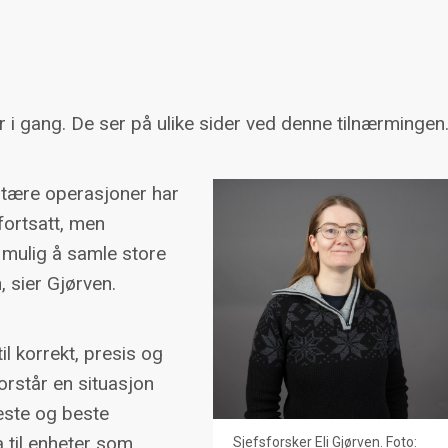
r i gang. De ser på ulike sider ved denne tilnærmingen
litære operasjoner har
 fortsatt, men
 mulig å samle store
 sier Gjørven.
il korrekt, presis og
rstår en situasjon
keste og beste
a til enheter som
Sjefsforsker Eli Gjørven. Foto: