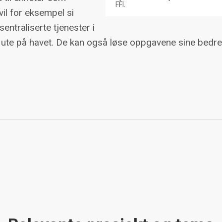
FFI.
il for eksempel si
entraliserte tjenester i
t ute på havet. De kan også løse oppgavene sine bedr