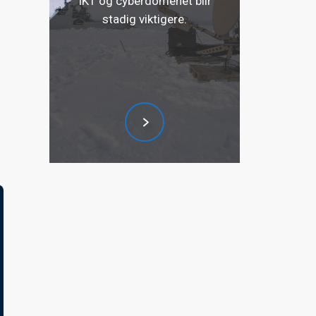
IKT og cyberdomenet blir
stadig viktigere.