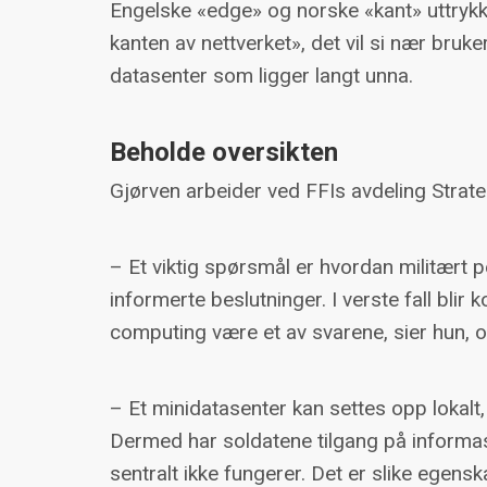
Engelske «edge» og norske «kant» uttryk
kanten av nettverket», det vil si nær bruke
datasenter som ligger langt unna.
Beholde oversikten
Gjørven arbeider ved FFIs avdeling Strate
– Et viktig spørsmål er hvordan militært p
informerte beslutninger. I verste fall bli
computing være et av svarene, sier hun, o
– Et minidatasenter kan settes opp lokal
Dermed har soldatene tilgang på informa
sentralt ikke fungerer. Det er slike egen