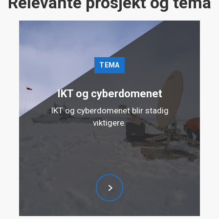
Relevante prosjekt og tema
TEMA
IKT og cyberdomenet
IKT og cyberdomenet blir stadig
viktigere.