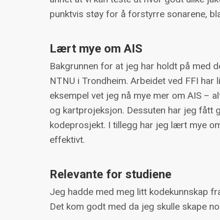
punktvis støy for å forstyrre sonarene, bla
Lært mye om AIS
Bakgrunnen for at jeg har holdt på med de
NTNU i Trondheim. Arbeidet ved FFI har li
eksempel vet jeg nå mye mer om AIS – alt
og kartprojeksjon. Dessuten har jeg fått
kodeprosjekt. I tillegg har jeg lært mye
effektivt.
Relevante for studiene
Jeg hadde med meg litt kodekunnskap fra før
Det kom godt med da jeg skulle skape noe