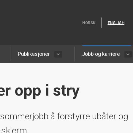
Hopp til hovedinnhold
NORSK
ENGLISH
Publikasjoner
Jobb og karriere
r opp i stry
 sommerjobb å forstyrre ubåter og
 skjerm.