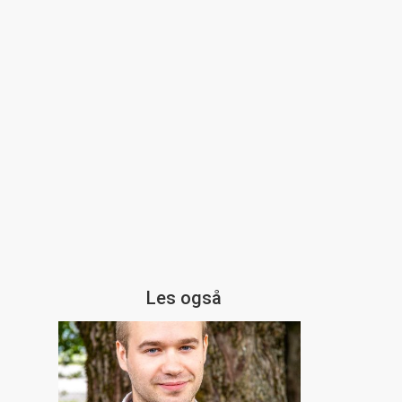
g
Les også