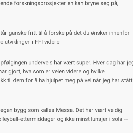
nende forskningsprosjekter en kan bryne seg på,
tår ganske fritt til å forske på det du ønsker innenfor
ge utviklingen i FFI videre.
oppfølgingen underveis har vært super. Hver dag har je
r gjort, hva som er veien videre og hvilke
akk til dem for å ha hjulpet meg på vei når jeg har stått
t egen bygg som kalles Messa. Det har vært veldig
lleyball-ettermiddager og ikke minst lunsjer i sola --