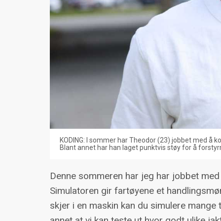
KODING: I sommer har Theodor (23) jobbet med å kode
Blant annet har han laget punktvis støy for å forsty
Denne sommeren har jeg har jobbet med k
Simulatoren gir fartøyene et handlingsmøn
skjer i en maskin kan du simulere mange t
annet at vi kan teste ut hvor godt ulike ja