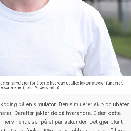
 en simulator for å teste hvordan ut ulike jaktstrategier fungerer.
rre sonarene. (Foto: Anders Fehn)
oding på en simulator. Den simulerer skip og ubåter.
ster. Deretter jakter de på hverandre. Siden dette
imers hendelser på et par sekunder. Det gjør blant
ktstrategier funker. Min del av jobben har vært å lage