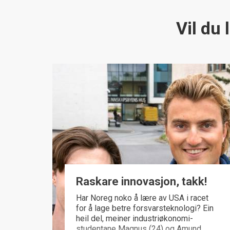
Vil du
Raskare innovasjon, takk!
Har Noreg noko å lære av USA i racet
for å lage betre forsvarsteknologi? Ein
heil del, meiner industriøkonomi-
studentane Magnus (24) og Amund