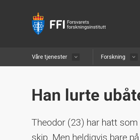
Våre tjenester
Forskning
Han lurte ubåte
Theodor (23) har hatt som
skip. Men heldigvis bare på