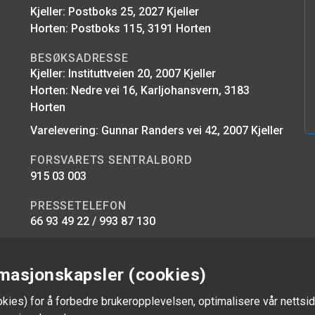
Kjeller: Postboks 25, 2027 Kjeller
Horten: Postboks 115, 3191 Horten
BESØKSADRESSE
Kjeller: Instituttveien 20, 2007 Kjeller
Horten: Nedre vei 16, Karljohansvern, 3183
Horten
Varelevering: Gunnar Randers vei 42, 2007 Kjeller
FORSVARETS SENTRALBORD
915 03 003
PRESSETELEFON
66 93 49 22 / 993 87 130
E-POST
firmapost@ffi.no
masjonskapsler (cookies)
okies) for å forbedre brukeropplevelsen, optimalisere vår nettsid