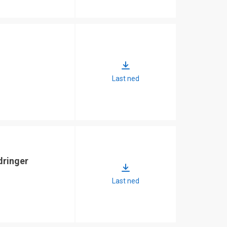
Last ned
dringer
Last ned