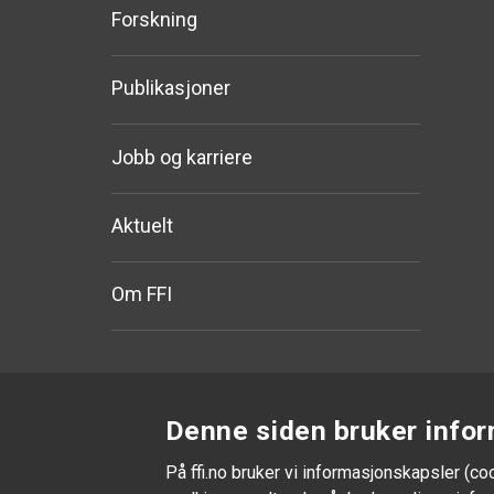
Forskning
Publikasjoner
Jobb og karriere
Aktuelt
Om FFI
Denne siden bruker infor
På ffi.no bruker vi informasjonskapsler (co