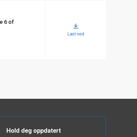
e 6 of
Last ned
Hold deg oppdatert