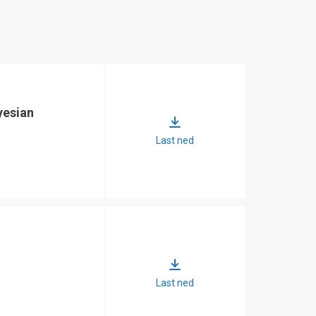
yesian
Last ned
Last ned