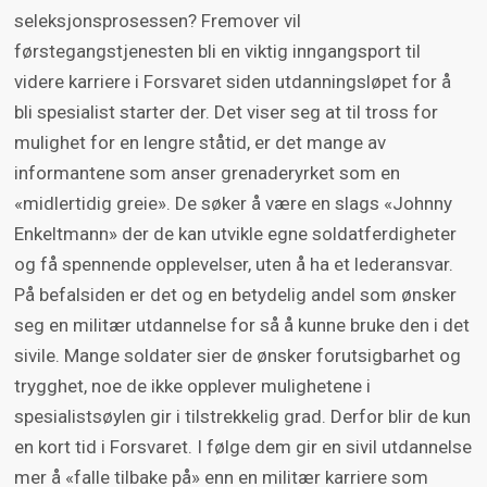
seleksjonsprosessen? Fremover vil
førstegangstjenesten bli en viktig inngangsport til
videre karriere i Forsvaret siden utdanningsløpet for å
bli spesialist starter der. Det viser seg at til tross for
mulighet for en lengre ståtid, er det mange av
informantene som anser grenaderyrket som en
«midlertidig greie». De søker å være en slags «Johnny
Enkeltmann» der de kan utvikle egne soldatferdigheter
og få spennende opplevelser, uten å ha et lederansvar.
På befalsiden er det og en betydelig andel som ønsker
seg en militær utdannelse for så å kunne bruke den i det
sivile. Mange soldater sier de ønsker forutsigbarhet og
trygghet, noe de ikke opplever mulighetene i
spesialistsøylen gir i tilstrekkelig grad. Derfor blir de kun
en kort tid i Forsvaret. I følge dem gir en sivil utdannelse
mer å «falle tilbake på» enn en militær karriere som