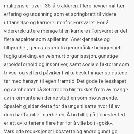
muligens er over i 35-års alderen. Flere nevner militær
erfaring og utdanning som et springbrett til videre
utdannelse og karriere utenfor Forsvaret. For å
vidererekruttere menige til en karriere i Forsvaret er det
flere aspekter som spiller inn. Anerkjennelse og
tilhørighet, tjenestestedets geografiske beliggenhet,
faglig utvikling, en velsmurt organisasjon, gunstige
arbeidsforhold og insentiver, samt sosiale faktorer som
trivsel og velferd påvirker hvilke beslutninger soldatene
tar med hensyn til egen fremtid. Det gode fellesskapet
og samholdet på Setermoen blir trukket frem av mange
av informantene i denne studien som motiverende.
Spesielt gjelder dette for de unge tilsatte hvor få av
dem har familie i nærheten. Å bo billig på tjenestested
er ett av kriteriene flere har for å ville bo i «gokk».
Varslede reduksjoner i bostøtte og andre gunstige