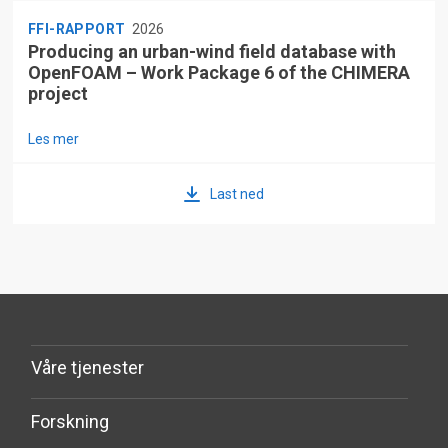
FFI-RAPPORT
2026
Producing an urban-wind field database with
OpenFOAM – Work Package 6 of the CHIMERA
project
Les mer
Last ned
Våre tjenester
Forskning