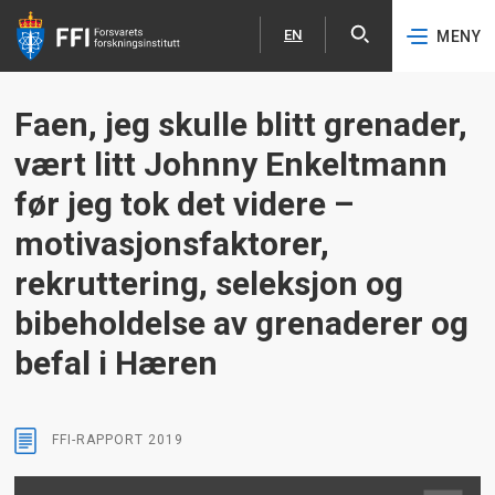
EN
MENY
Åpne
English
Hopp til hovedinnhold
Faen, jeg skulle blitt grenader,
vært litt Johnny Enkeltmann
før jeg tok det videre –
motivasjonsfaktorer,
rekruttering, seleksjon og
bibeholdelse av grenaderer og
befal i Hæren
FFI-RAPPORT
2019