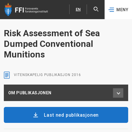
EN
MENY
Åpne
English
Hopp til hovedinnhold
Risk Assessment of Sea
Dumped Conventional
Munitions
VITENSKAPELIG PUBLIKASJON
2016
OM PUBLIKASJONEN
Last ned publikasjonen