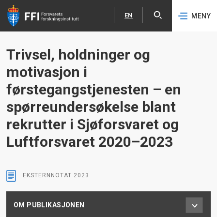
EN
MENY
Åpne
English
Hopp til hovedinnhold
Trivsel, holdninger og
motivasjon i
førstegangstjenesten – en
spørreundersøkelse blant
rekrutter i Sjøforsvaret og
Luftforsvaret 2020–2023
EKSTERNNOTAT
2023
OM PUBLIKASJONEN