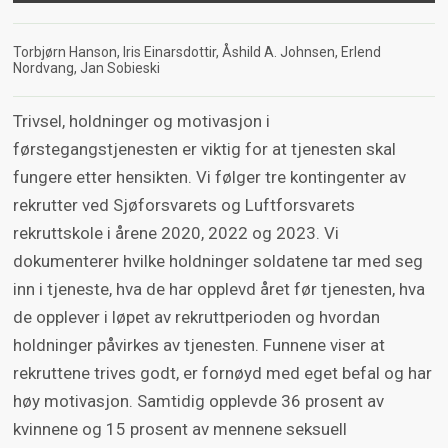
Torbjørn Hanson
Iris Einarsdottir
Åshild A. Johnsen
Erlend
Nordvang
Jan Sobieski
Trivsel, holdninger og motivasjon i
førstegangstjenesten er viktig for at tjenesten skal
fungere etter hensikten. Vi følger tre kontingenter av
rekrutter ved Sjøforsvarets og Luftforsvarets
rekruttskole i årene 2020, 2022 og 2023. Vi
dokumenterer hvilke holdninger soldatene tar med seg
inn i tjeneste, hva de har opplevd året før tjenesten, hva
de opplever i løpet av rekruttperioden og hvordan
holdninger påvirkes av tjenesten. Funnene viser at
rekruttene trives godt, er fornøyd med eget befal og har
høy motivasjon. Samtidig opplevde 36 prosent av
kvinnene og 15 prosent av mennene seksuell