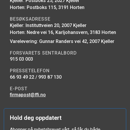
Kjeller: Postboks 25, 2027 Kjeller
Horten: Postboks 115, 3191 Horten
BESØKSADRESSE
Kjeller: Instituttveien 20, 2007 Kjeller
Horten: Nedre vei 16, Karljohansvern, 3183 Horten
Varelevering: Gunnar Randers vei 42, 2007 Kjeller
FORSVARETS SENTRALBORD
915 03 003
PRESSETELEFON
66 93 49 22 / 993 87 130
E-POST
firmapost@ffi.no
Hold deg oppdatert
Abonner på nyhetsbrevet vårt, så får du både