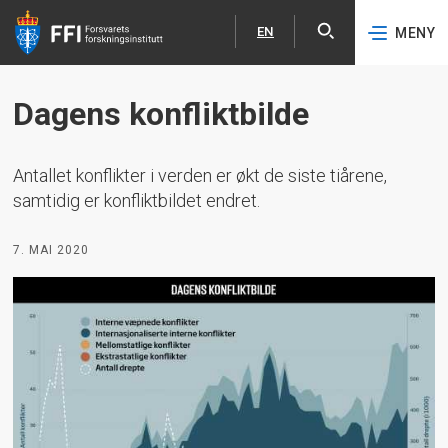
EN
MENY
Åpne
English
Hopp til hovedinnhold
Dagens konfliktbilde
Antallet konflikter i verden er økt de siste tiårene,
samtidig er konfliktbildet endret.
7. MAI 2020