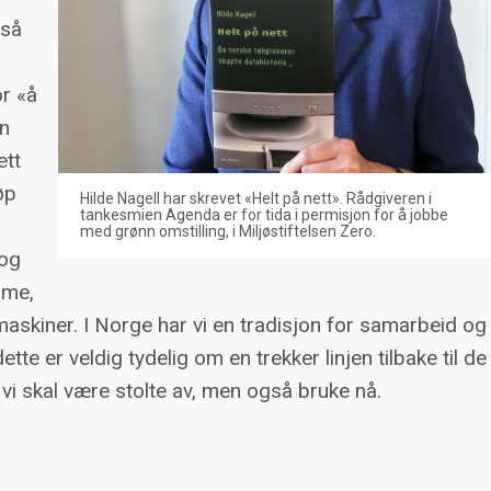
 så
or «å
en
ett
øp
Hilde Nagell har skrevet «Helt på nett». Rådgiveren i
tankesmien Agenda er for tida i permisjon for å jobbe
med grønn omstilling, i Miljøstiftelsen Zero.
 og
mme,
skiner. I Norge har vi en tradisjon for samarbeid og
t dette er veldig tydelig om en trekker linjen tilbake til de
 vi skal være stolte av, men også bruke nå.