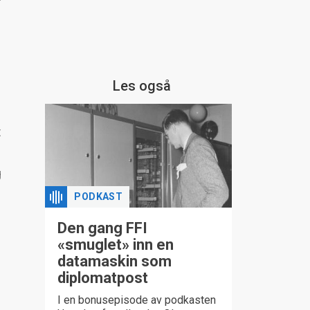
Les også
t
g
PODKAST
Den gang FFI
«smuglet» inn en
datamaskin som
diplomatpost
I en bonusepisode av podkasten