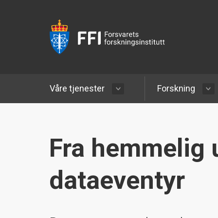
Våre tjenester
Forskning
Fra hemmelig u
dataeventyr