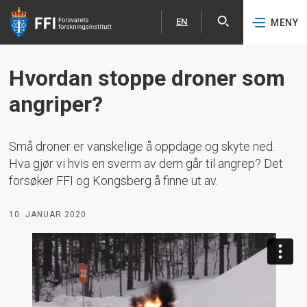
EN
MENY
Åpne
English
Hopp til hovedinnhold
Hvordan stoppe droner som
angriper?
Små droner er vanskelige å oppdage og skyte ned.
Hva gjør vi hvis en sverm av dem går til angrep? Det
forsøker FFI og Kongsberg å finne ut av.
10. JANUAR 2020