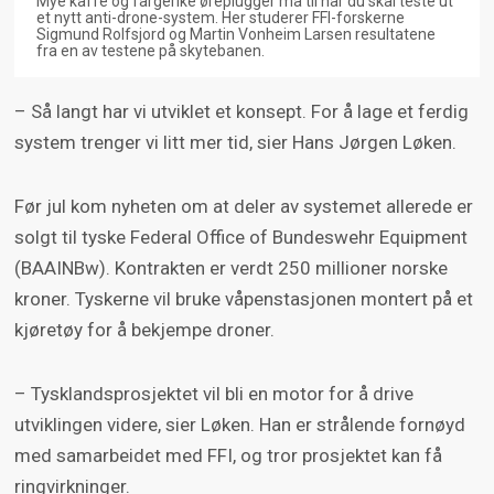
Mye kaffe og fargerike øreplugger må til når du skal teste ut
et nytt anti-drone-system. Her studerer FFI-forskerne
Sigmund Rolfsjord og Martin Vonheim Larsen resultatene
fra en av testene på skytebanen.
– Så langt har vi utviklet et konsept. For å lage et ferdig
system trenger vi litt mer tid, sier Hans Jørgen Løken.
Før jul kom nyheten om at deler av systemet allerede er
solgt til tyske Federal Office of Bundeswehr Equipment
(BAAINBw). Kontrakten er verdt 250 millioner norske
kroner. Tyskerne vil bruke våpenstasjonen montert på et
kjøretøy for å bekjempe droner.
– Tysklandsprosjektet vil bli en motor for å drive
utviklingen videre, sier Løken. Han er strålende fornøyd
med samarbeidet med FFI, og tror prosjektet kan få
ringvirkninger.