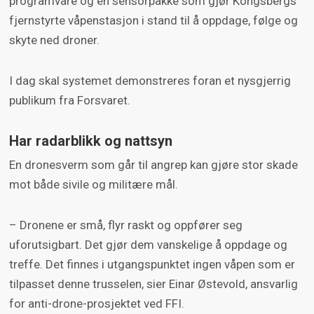
programvare og en sensorpakke som gjør Kongsbergs
fjernstyrte våpenstasjon i stand til å oppdage, følge og
skyte ned droner.
I dag skal systemet demonstreres foran et nysgjerrig
publikum fra Forsvaret.
Har radarblikk og nattsyn
En dronesverm som går til angrep kan gjøre stor skade
mot både sivile og militære mål.
– Dronene er små, flyr raskt og oppfører seg
uforutsigbart. Det gjør dem vanskelige å oppdage og
treffe. Det finnes i utgangspunktet ingen våpen som er
tilpasset denne trusselen, sier Einar Østevold, ansvarlig
for anti-drone-prosjektet ved FFI.