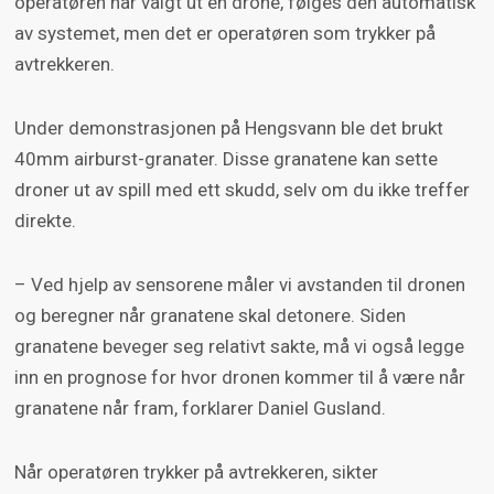
operatøren har valgt ut en drone, følges den automatisk
av systemet, men det er operatøren som trykker på
avtrekkeren.
Under demonstrasjonen på Hengsvann ble det brukt
40mm airburst-granater. Disse granatene kan sette
droner ut av spill med ett skudd, selv om du ikke treffer
direkte.
– Ved hjelp av sensorene måler vi avstanden til dronen
og beregner når granatene skal detonere. Siden
granatene beveger seg relativt sakte, må vi også legge
inn en prognose for hvor dronen kommer til å være når
granatene når fram, forklarer Daniel Gusland.
Når operatøren trykker på avtrekkeren, sikter