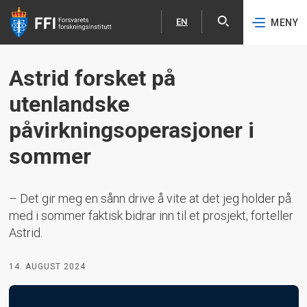
EN
MENY
Åpne
English
Hopp til hovedinnhold
Astrid forsket på
utenlandske
påvirkningsoperasjoner i
sommer
– Det gir meg en sånn drive å vite at det jeg holder på
med i sommer faktisk bidrar inn til et prosjekt, forteller
Astrid.
14. AUGUST 2024