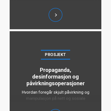
PROSJEKT
Propaganda,
desinformasjon og
påvirkningsoperasjoner
Hvordan foregår skjult påvirkning og
manipulasjon på nett og sosiale
medier, hvilken risiko utgjør det for
Norges politiske og militære