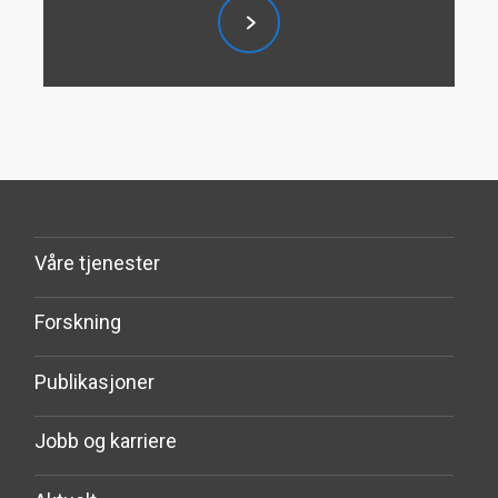
handlefrihet og hvordan kan vi som
samfunn beskytte oss?
Våre tjenester
Forskning
Publikasjoner
Jobb og karriere