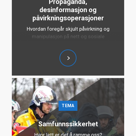
Propaganda,
desinformasjon og
påvirkningsoperasjoner
Hvordan foregår skjult påvirkning og
manipulasjon på nett og sosiale
medier, hvilken risiko utgjør det for
Norges politiske og militære
handlefrihet og hvordan kan vi som
samfunn beskytte oss?
TEMA
Samfunnssikkerhet
Hvor lett er det å ramme oss?