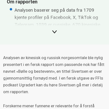
Om rapporten
Analysen baserer seg på data fra 1709
kjente profiler på Facebook, X, TikTok og
Telegram. 1039 er russiske, 670 kinesiske.
Norge fremstår ikke som et spesielt høyt
prioritert mål for hverken Russland eller
Kina.
Analysen av kinesisk og russisk norgesomtale ble nylig
Det russiske nettverket omtaler Norge i
presentert i en fersk rapport som passende nok har fått
12300 innlegg. Dette plasserer Norge på
navnet «Bølle og bestevenn», en tittel Sivertsen er over
50. plass sammenlignet med andre land
gjennomsnittlig fornøyd med. I en fersk utgave av FFIs
(opp fra 52. plass i 2023).
podkast Ugradert kan du høre Sivertsen gå mer i detalj
Det kinesiske nettverket omtaler Norge i
om rapporten.
1448 innlegg. Norge er det 78. mest
omtalte landet, opp fra 86. plass i 2023.
Forskerne mener funnene er relevante for å forstå