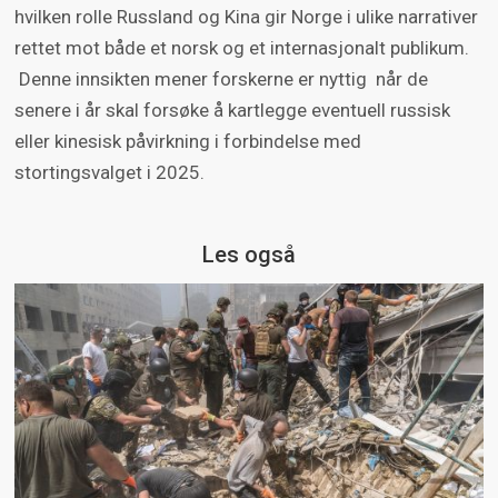
hvilken rolle Russland og Kina gir Norge i ulike narrativer
De russiske profilene fremmer ofte
rettet mot både et norsk og et internasjonalt publikum.
antagonistiske budskap om Norge.
Denne innsikten mener forskerne er nyttig når de
De kinesiske profilene er i hovedsak
senere i år skal forsøke å kartlegge eventuell russisk
opptatt av å snakke positivt om Kina.
eller kinesisk påvirkning i forbindelse med
stortingsvalget i 2025.
Begge landene utviser interesse for
nordområdene.
Les også
Rapporten er utarbeidet på oppdrag fra
Kommunal- og distriktsdepartementet, av
FFI i samarbeid med Analyse & Tall og
Common Consultancy.