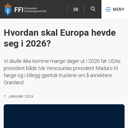
EN
MENY
Åpne
English
Hopp til hovedinnhold
Hvordan skal Europa hevde
seg i 2026?
Vi skulle ikke komme mange dager ut i 2026 før USAs
president både tok Venezuelas president Maduro til
fange og i tillegg gjentok truslene om å annektere
Grønland.
7. JANUAR 2026