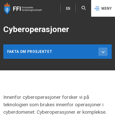
EN
MENY
Åpne
English
Hopp til hovedinnhold
Cyberoperasjoner
FAKTA OM PROSJEKTET
Innenfor cyberoperasjoner forsker vi på
teknologien som brukes innenfor operasjoner i
cyberdomenet. Cyberoperasjoner er komplekse.