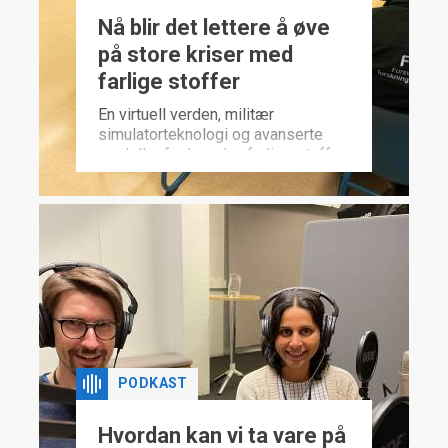
Nå blir det lettere å øve
på store kriser med
farlige stoffer
En virtuell verden, militær
simulatorteknologi og avanserte
modeller for hvordan farlige stoffer
spres. Det er ingrediensene i et nytt
treningsverktøy for nødetater.
PODKAST
Hvordan kan vi ta vare på