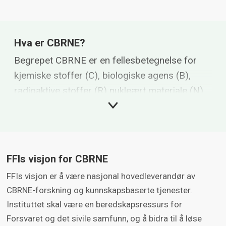
Hva er CBRNE?
Begrepet CBRNE er en fellesbetegnelse for
kjemiske stoffer (C), biologiske agens (B),
radioaktive stoffer (R) nukleært materiale (N)
og eksplosiver (E) med høyt farepotensiale,
som kan forårsake tap av liv og skade på
helse, miljø, materielle verdier og andre
samfunnsinteresser, i tillegg til Forsvaret.
FFIs visjon for CBRNE
FFIs visjon er å være nasjonal hovedleverandør av
CBRNE-forskning og kunnskapsbaserte tjenester.
Instituttet skal være en beredskapsressurs for
Forsvaret og det sivile samfunn, og å bidra til å løse