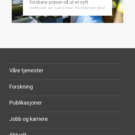
forskere prøver nå ut et nytt
nettverk av sensorer. Systemet skal
lære av erfaring, og kunne svare
raskt ved terror og ulykker.
Våre tjenester
Forskning
Publikasjoner
Jobb og karriere
Aktuelt