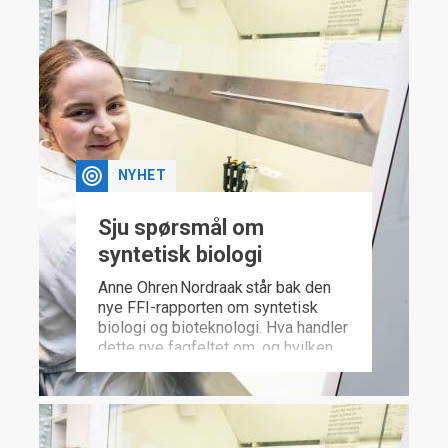
NYHET
Sju spørsmål om
syntetisk biologi
Anne Ohren Nordraak står bak den
nye FFI-rapporten om syntetisk
biologi og bioteknologi. Hva handler
dette nye fagfeltet om, og hvilken
militær betydning kan det få?