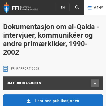
EN
MENY
Åpne
English
Hopp til hovedinnhold
Dokumentasjon om al-Qaida -
intervjuer, kommunikéer og
andre primærkilder, 1990-
2002
FFI-RAPPORT
2003
OM PUBLIKASJONEN
Last ned publikasjonen