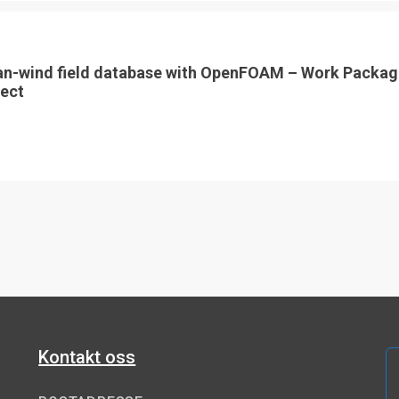
an-wind field database with OpenFOAM – Work Packag
ect
Kontakt oss