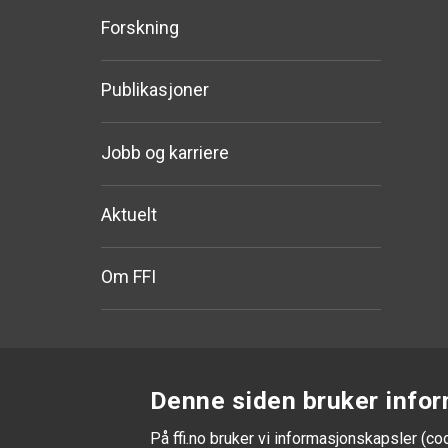
Forskning
Publikasjoner
Jobb og karriere
Aktuelt
Om FFI
Denne siden bruker infor
På ffi.no bruker vi informasjonskapsler (co