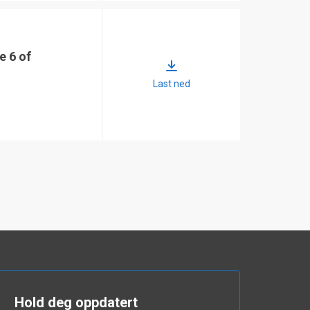
e 6 of
Last ned
Hold deg oppdatert