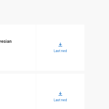
yesian
Last ned
Last ned