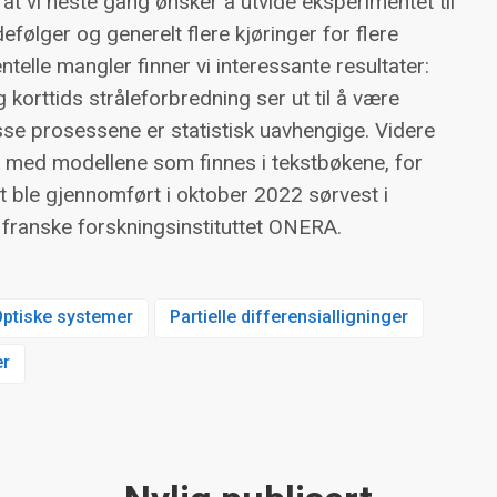
 at vi neste gang ønsker å utvide eksperimentet til
defølger og generelt flere kjøringer for flere
ntelle mangler finner vi interessante resultater:
korttids stråleforbredning ser ut til å være
isse prosessene er statistisk uavhengige. Videre
var med modellene som finnes i tekstbøkene, for
t ble gjennomført i oktober 2022 sørvest i
 franske forskningsinstituttet ONERA.
Optiske systemer
Partielle differensialligninger
er