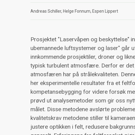
Andreas Schiller
Helge Fonnum
Espen Lippert
Prosjektet "Laservåpen og beskyttelse" 
ubemannede luftsystemer og laser" går ut
innkommende prosjektiler, droner og likn
typisk turbulent atmosfære. Derfor er de
atmosfæren har på strålekvaliteten. Denne 
her eksperimentelle resultater fra et feltf
kompetansebygging for videre forsøk med
prøvd ut analysemetoder som gir oss nytt
målet. Disse metodene avslørte problemer
kvalitetskrav metodene stiller til kameraen
justere optikken i felt, redusere bakgrun