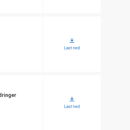
Last ned
dringer
Last ned