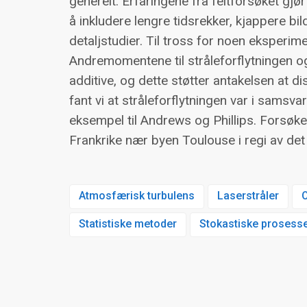
generelt. Erfaringene fra feltforsøket gjør
å inkludere lengre tidsrekker, kjappere bil
detaljstudier. Til tross for noen eksperime
Andremomentene til stråleforflytningen og 
additive, og dette støtter antakelsen at d
fant vi at stråleforflytningen var i sams
eksempel til Andrews og Phillips. Forsøke
Frankrike nær byen Toulouse i regi av det
Atmosfærisk turbulens
Laserstråler
Statistiske metoder
Stokastiske prosess