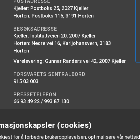
POSTADRESSE
Kjeller: Postboks 25, 2027 Kjeller
Horten: Postboks 115, 3191 Horten
BESØKSADRESSE
Kjeller: Instituttveien 20, 2007 Kjeller
Horten: Nedre vei 16, Karljohansvern, 3183
Horten
Varelevering: Gunnar Randers vei 42, 2007 Kjeller
FORSVARETS SENTRALBORD
915 03 003
PRESSETELEFON
66 93 49 22 / 993 87 130
E-POST
firmapost@ffi.no
masjonskapsler (cookies)
okies) for å forbedre brukeropplevelsen, optimalisere vår nettsid