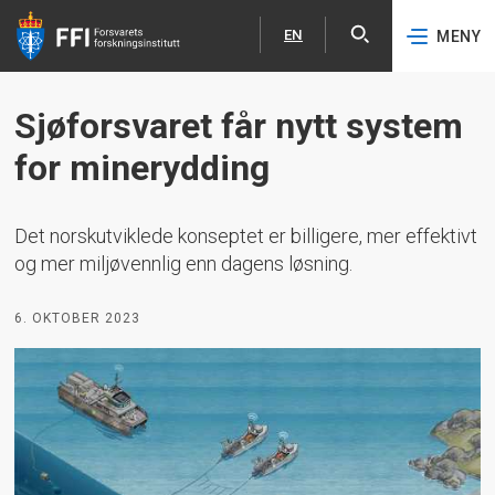
EN
MENY
Åpne
English
Hopp til hovedinnhold
Sjøforsvaret får nytt system
for minerydding
Det norskutviklede konseptet er billigere, mer effektivt
og mer miljøvennlig enn dagens løsning.
6. OKTOBER 2023