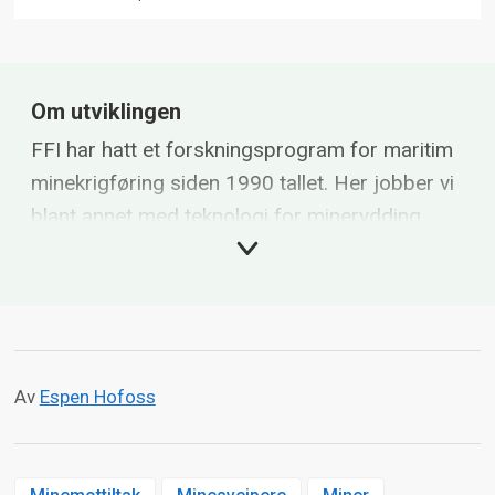
Om utviklingen
FFI har hatt et forskningsprogram for maritim
minekrigføring siden 1990 tallet. Her jobber vi
blant annet med teknologi for minerydding.
I 2010 startet vi en konseptstudie for å legge
grunnlaget for en fremtidig
mineryddingskapabilitet.
Av
Espen Hofoss
De siste syv årene har vi drevet forskning og
utvikling (FoU) innenfor teknologier som er
relevant for minemotiltakssystemet sammen