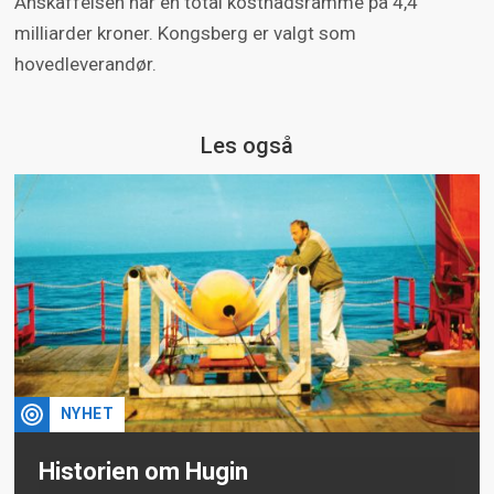
Anskaffelsen har en total kostnadsramme på 4,4
milliarder kroner. Kongsberg er valgt som
hovedleverandør.
Les også
NYHET
Historien om Hugin