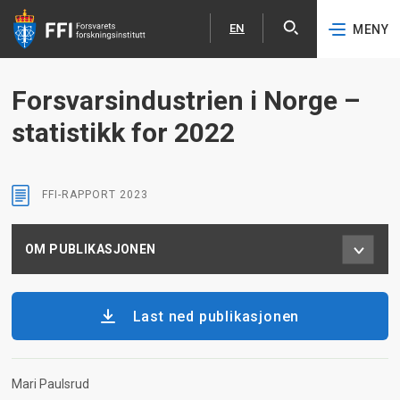
EN
MENY
Åpne
English
Hopp til hovedinnhold
Forsvarsindustrien i Norge –
statistikk for 2022
FFI-RAPPORT
2023
OM PUBLIKASJONEN
Last ned publikasjonen
Mari Paulsrud