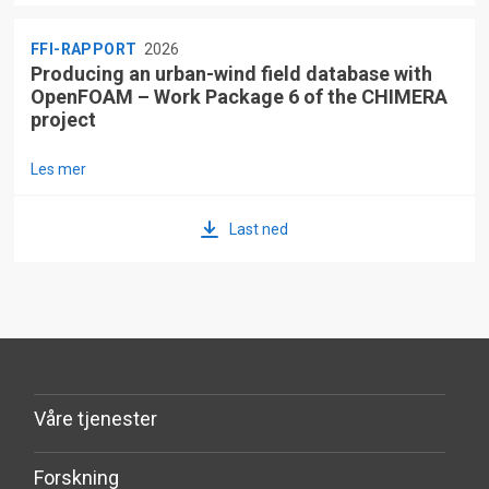
FFI-RAPPORT
2026
Producing an urban-wind field database with
OpenFOAM – Work Package 6 of the CHIMERA
project
Les mer
Last ned
Våre tjenester
Forskning