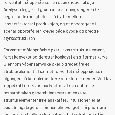
forventet måloppnåelse i en scenarioportefølje.
Analysen legger til grunn at beslutningstageren har
begrensede muligheter til å bytte mellom
innsatsfaktorer i produksjon, og at oppdragene i
scenarioporteføljen krever både dybde og bredde i
styrkestrukturen.
Forventet måloppnåelse øker i hvert strukturelement,
først konvekst og deretter konkavt i en s-formet kurve.
Gjennom våpensamvirke øker bidraget fra et
strukturelement til samlet forventet måloppnåelse i
tilgangen på komplementære strukturelementer. Ved lav
kjøpekraft i forsvarsbudsjettet vil den optimale
ressursbruken generelt innebære at enkelte
strukturelementer ikke anskaffes. Intuisjonen er at
beslutningstageren, når hen blir tvunget til å prioritere
mellom forskjellige elementer i styrkestrukturen, får