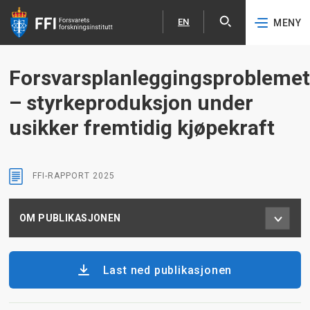
EN
MENY
Åpne
English
Hopp til hovedinnhold
Forsvarsplanleggingsproblemet
– styrkeproduksjon under
usikker fremtidig kjøpekraft
FFI-RAPPORT
2025
OM PUBLIKASJONEN
Last ned publikasjonen