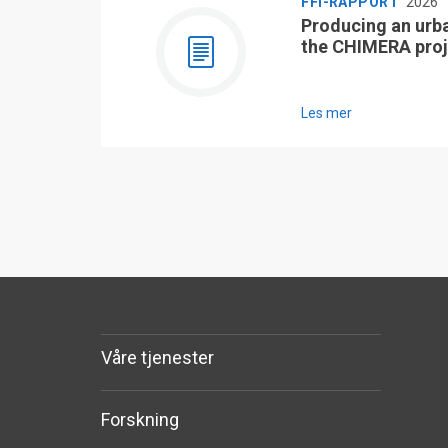
FFI-RAPPORT
2026
Producing an urb
the CHIMERA proj
Les mer
Våre tjenester
Forskning