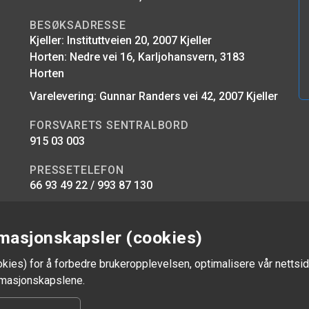
BESØKSADRESSE
Kjeller: Instituttveien 20, 2007 Kjeller
Horten: Nedre vei 16, Karljohansvern, 3183
Horten
Varelevering: Gunnar Randers vei 42, 2007 Kjeller
FORSVARETS SENTRALBORD
915 03 003
PRESSETELEFON
66 93 49 22 / 993 87 130
E-POST
firmapost@ffi.no
masjonskapsler (cookies)
okies) for å forbedre brukeropplevelsen, optimalisere vår nettsid
ormasjonskapslene.