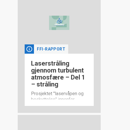
FFI-RAPPORT
Laserstråling
gjennom turbulent
atmosfære – Del 1
– stråling
Prosjektet "laservåpen og
beskyttelse" innenfor
forskningsprogrammet
"luftvern, ubemannede
luftsystemer og laser" går
ut på å utvikle
høyeffektlasere som