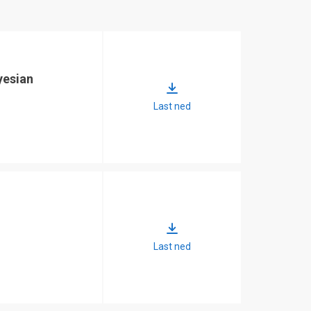
målet gjennom en typisk
turbulent atmosfære.
Derfor er det relevant å
estimere påvirkningen som
atmosfæren har på
yesian
strålekvaliteten. Denne
rapporten er den tredje i en
serie. Vi diskuterer her
Last ned
eksperimentelle resultater
fra et feltforsøk.
Feltforsøket bidro først og
fremst til
kompetansebygging for
videre forsøk med
laserpropagasjon og
strålelevering. Vi har prøvd
ut analysemetoder som gir
oss nyttig informasjon om
Last ned
intensitetsfordelingen på
målet. Disse metodene
avslørte problemer med
laseroptikken, og vi lærte