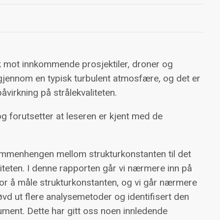
k mot innkommende prosjektiler, droner og
 gjennom en typisk turbulent atmosfære, og det er
virkning på strålekvaliteten.
og forutsetter at leseren er kjent med de
 sammenhengen mellom strukturkonstanten til det
liteten. I denne rapporten går vi nærmere inn på
or å måle strukturkonstanten, og vi går nærmere
øvd ut flere analysemetoder og identifisert den
rument. Dette har gitt oss noen innledende