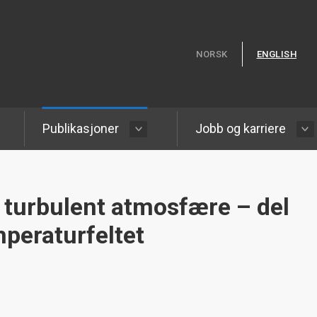
Hopp til hovedinnhold
NORSK
ENGLISH
Publikasjoner
Jobb og karriere
 turbulent atmosfære – del
mperaturfeltet