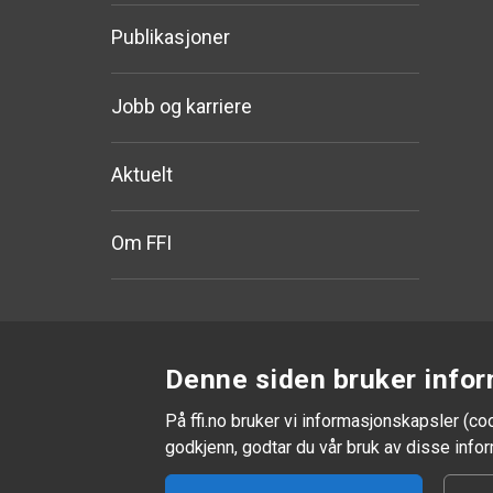
Publikasjoner
Jobb og karriere
Aktuelt
Om FFI
Denne siden bruker infor
På ffi.no bruker vi informasjonskapsler (co
godkjenn, godtar du vår bruk av disse inf