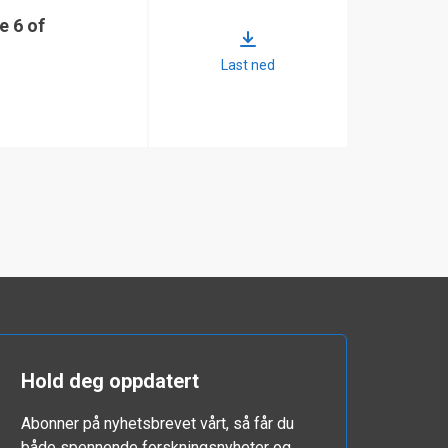
og dette støtter antakelsen
e 6 of
at disse prosessene er
statistisk uavhengige.
Last ned
Videre fant vi at
stråleforflytningen var i
samsvar med modellene
som finnes i tekstbøkene,
for eksempel til Andrews
og Phillips. Forsøket ble
gjennomført i oktober 2022
sørvest i Frankrike nær
byen Toulouse i regi av det
franske
forskningsinstituttet
ONERA.
Hold deg oppdatert
Abonner på nyhetsbrevet vårt, så får du
både spennende forskningsnyheter og