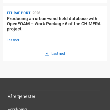
FFI-RAPPORT
2026
Producing an urban-wind field database with
OpenFOAM – Work Package 6 of the CHIMERA
project
Les mer
Last ned
Våre tjenester
Forskning