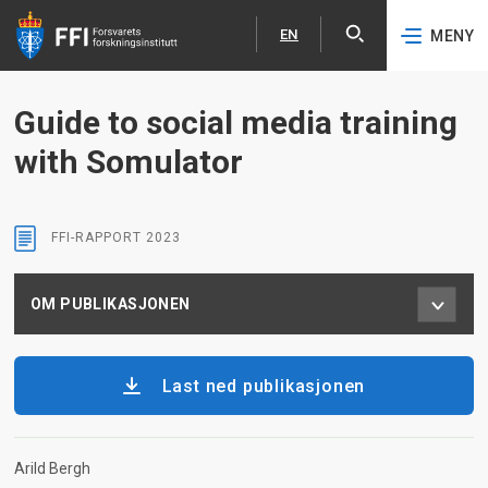
EN
MENY
Åpne
English
Hopp til hovedinnhold
Guide to social media training
with Somulator
FFI-RAPPORT
2023
OM PUBLIKASJONEN
Last ned publikasjonen
Arild Bergh