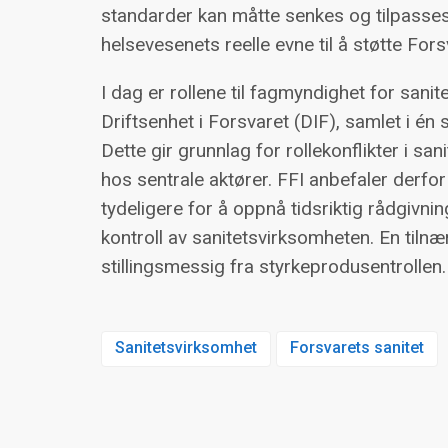
standarder kan måtte senkes og tilpasse
helsevesenets reelle evne til å støtte For
I dag er rollene til fagmyndighet for san
Driftsenhet i Forsvaret (DIF), samlet i én 
Dette gir grunnlag for rollekonflikter i sa
hos sentrale aktører. FFI anbefaler derfo
tydeligere for å oppnå tidsriktig rådgivni
kontroll av sanitetsvirksomheten. En tiln
stillingsmessig fra styrkeprodusentrollen.
Sanitetsvirksomhet
Forsvarets sanitet