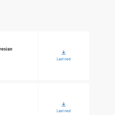
yesian
Last ned
Last ned