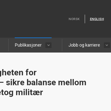
Hopp til hovedinnhold
NORSK
ENGLISH
Publikasjoner
Jobb og karriere
gheten for
– sikre balanse mellom
etog militær