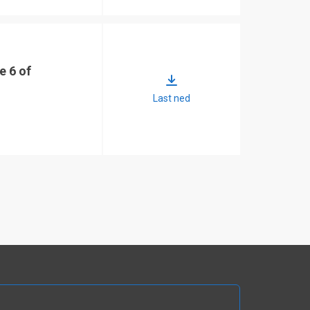
e 6 of
Last ned