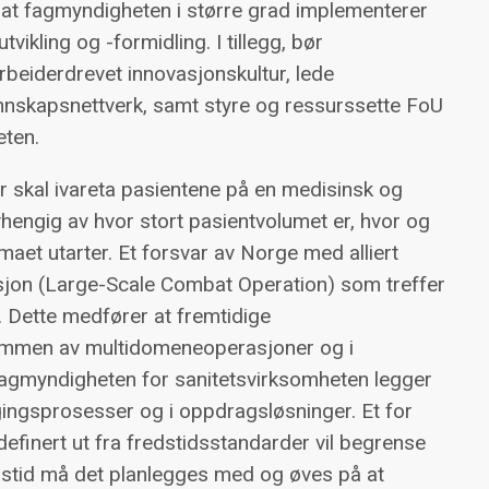
 at fagmyndigheten i større grad implementerer
vikling og -formidling. I tillegg, bør
rbeiderdrevet innovasjonskultur, lede
nskapsnettverk, samt styre og ressurssette FoU
eten.
er skal ivareta pasientene på en medisinsk og
vhengig av hvor stort pasientvolumet er, hvor og
et utarter. Et forsvar av Norge med alliert
rasjon (Large-Scale Combat Operation) som treffer
m. Dette medfører at fremtidige
rammen av multidomeneoperasjoner og i
 fagmyndigheten for sanitetsvirksomheten legger
eggingsprosesser og i oppdragsløsninger. Et for
definert ut fra fredstidsstandarder vil begrense
redstid må det planlegges med og øves på at