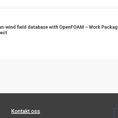
an-wind field database with OpenFOAM – Work Packag
ect
Kontakt oss