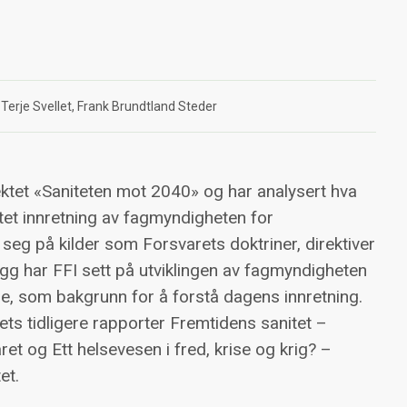
Terje Svellet
Frank Brundtland Steder
ektet «Saniteten mot 2040» og har analysert hva
et innretning av fagmyndigheten for
eg på kilder som Forsvarets doktriner, direktiver
llegg har FFI sett på utviklingen av fagmyndigheten
ne, som bakgrunn for å forstå dagens innretning.
ts tidligere rapporter Fremtidens sanitet –
ret og Ett helsevesen i fred, krise og krig? –
et.