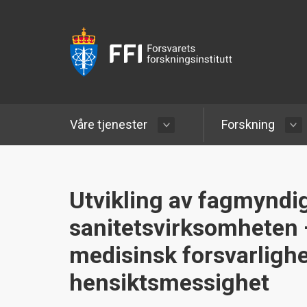
Våre tjenester
Forskning
Utvikling av fagmyndi
sanitetsvirksomheten 
medisinsk forsvarligh
hensiktsmessighet