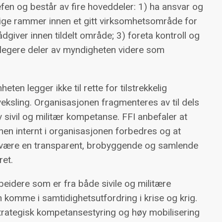
fen og består av fire hoveddeler: 1) ha ansvar og
glige rammer innen et gitt virksomhetsområde for
ådgiver innen tildelt område; 3) foreta kontroll og
 delegere deler av myndigheten videre som
en legger ikke til rette for tilstrekkelig
eksling. Organisasjonen fragmenteres av til dels
v sivil og militær kompetanse. FFI anbefaler at
nen internt i organisasjonen forbedres og at
 å være en transparent, brobyggende og samlende
ret.
dere som er fra både sivile og militære
 komme i samtidighetsutfordring i krise og krig.
trategisk kompetansestyring og høy mobilisering