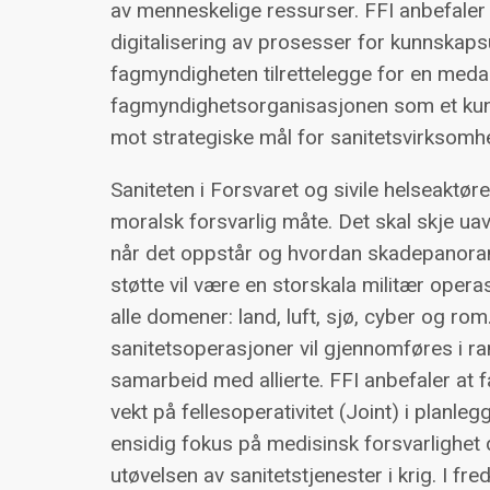
av menneskelige ressurser. FFI anbefaler
digitalisering av prosesser for kunnskapsut
fagmyndigheten tilrettelegge for en meda
fagmyndighetsorganisasjonen som et kun
mot strategiske mål for sanitetsvirksomh
Saniteten i Forsvaret og sivile helseaktør
moralsk forsvarlig måte. Det skal skje ua
når det oppstår og hvordan skadepanorama
støtte vil være en storskala militær ope
alle domener: land, luft, sjø, cyber og ro
sanitetsoperasjoner vil gjennomføres i 
samarbeid med allierte. FFI anbefaler at
vekt på fellesoperativitet (Joint) i planl
ensidig fokus på medisinsk forsvarlighet 
utøvelsen av sanitetstjenester i krig. I f