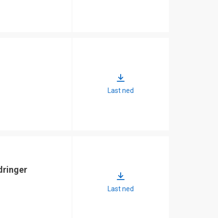
Last ned
dringer
Last ned