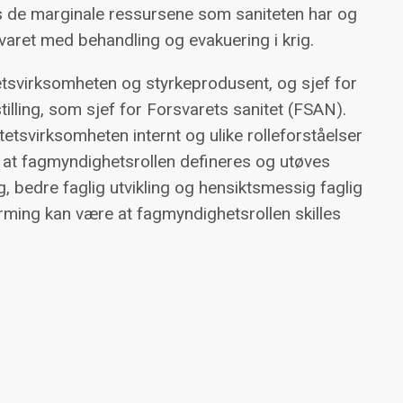
s de marginale ressursene som saniteten har og
svaret med behandling og evakuering i krig.
itetsvirksomheten og styrkeprodusent, og sjef for
stilling, som sjef for Forsvarets sanitet (FSAN).
nitetsvirksomheten internt og ulike rolleforståelser
r at fagmyndighetsrollen defineres og utøves
ng, bedre faglig utvikling og hensiktsmessig faglig
ærming kan være at fagmyndighetsrollen skilles