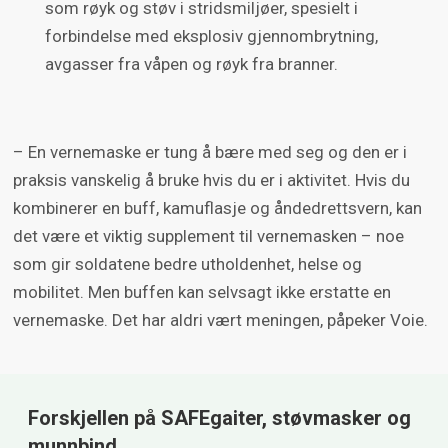
som røyk og støv i stridsmiljøer, spesielt i
partikkelkonsentrasjon inni maska og
forbindelse med eksplosiv gjennombrytning,
sammenligne den med partikkelkonsentrasjon i
avgasser fra våpen og røyk fra branner.
omgivelser.
Safegaiteren er for tiden innen den første
– En vernemaske er tung å bære med seg og den er i
kategorien, og slipper inn omkring 20% av
praksis vanskelig å bruke hvis du er i aktivitet. Hvis du
partikkelbasert luftforurensing.
kombinerer en buff, kamuflasje og åndedrettsvern, kan
det være et viktig supplement til vernemasken – noe
Militære vernemasker har til sammenligning
som gir soldatene bedre utholdenhet, helse og
lekkasje godt under 0,001%.
mobilitet. Men buffen kan selvsagt ikke erstatte en
vernemaske. Det har aldri vært meningen, påpeker Voie.
Forskjellen på SAFEgaiter, støvmasker og
munnbind