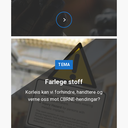
beskytte pasienter mot bakterier og virus fra
utåndingsluft.
TEMA
Farlege stoff
Korleis kan vi forhindre, handtere og
verne oss mot CBRNE-hendingar?