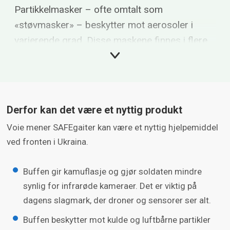
Partikkelmasker – ofte omtalt som
«støvmasker» – beskytter mot aerosoler i
varierende grad. Disse maskene finnes i flere
beskyttelsesklasser ifølge norsk-europeisk
standard NS-EN149:
FFP1:
filtreringseffektivitet: min 80%, maksimal
Derfor kan det være et nyttig produkt
innlekkasje: 22%
Voie mener SAFEgaiter kan være et nyttig hjelpemiddel
FFP2:
filtreringseffektivitet: min 94%, maksimal
ved fronten i Ukraina.
innlekkasje: 8%
FFP3:
filtreringseffektivitet: min 99%, maksimal
Buffen gir kamuflasje og gjør soldaten mindre
innlekkasje: 2%
synlig for infrarøde kameraer. Det er viktig på
dagens slagmark, der droner og sensorer ser alt.
Innlekkasje
skal måles på personer mens de
Buffen beskytter mot kulde og luftbårne partikler
har en maske på, ved å måle