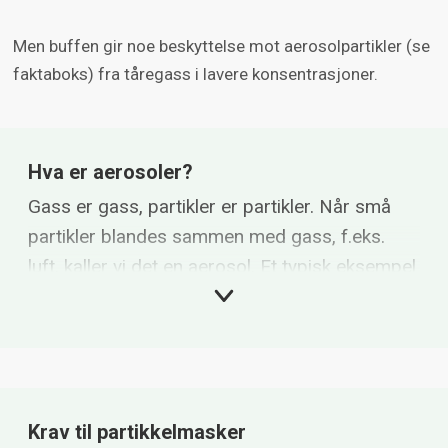
Men buffen gir noe beskyttelse mot aerosolpartikler (se
faktaboks) fra tåregass i lavere konsentrasjoner.
Hva er aerosoler?
Gass er gass, partikler er partikler. Når små
partikler blandes sammen med gass, f.eks.
luft, kaller vi det en aerosol. Et typisk eksempel
på aerosol er røyk, inkludert den som oppstår
ved skyting. CS-basert tåregass kan også
danne aerosol, selv om det ved angrep med
gassgranater i tillegg frigjøres mye CS i
gassform
Krav til partikkelmasker