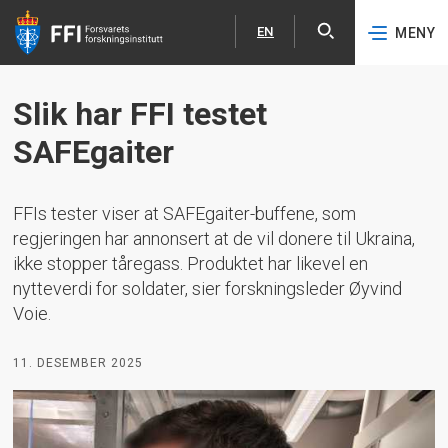
EN
MENY
Åpne
English
Hopp til hovedinnhold
Slik har FFI testet
SAFEgaiter
FFIs tester viser at SAFEgaiter-buffene, som
regjeringen har annonsert at de vil donere til Ukraina,
ikke stopper tåregass. Produktet har likevel en
nytteverdi for soldater, sier forskningsleder Øyvind
Voie.
11. DESEMBER 2025