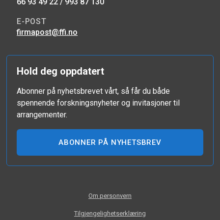
66 93 49 22 / 993 87 130
E-POST
firmapost@ffi.no
Hold deg oppdatert
Abonner på nyhetsbrevet vårt, så får du både
spennende forskningsnyheter og invitasjoner til
arrangementer.
ABONNER PÅ NYHETSBREV
Om personvern
Tilgjengelighetserklæring