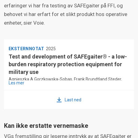
erfaringer vi har fra testing av SAFEgaiter på FFI, og
behovet vi har erfart for et slikt produkt hos operative
enheter, sier Voie.
EKSTERNNOTAT
2025
Test and development of SAFEgaiter® - a low-
burden respiratory protection equipment for
military use
Agnieszka A Gorzkowska-Sobas, Frank Brundtland Steder,
Les mer
Gorm Krogh Selj, Øyvind Albert Voie
Last ned
Kan ikke erstatte vernemaske
VGs fremstilling gir leserne inntrykk av at SAFEgaiter er