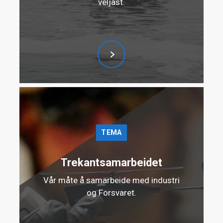
veljast.
støvmasker. Kort oppsummert: "vanlige"
støvmasker er lite egnet for soldater.
SAFEgaiter er derimot utviklet med de
nødvendige egenskapene for militær bruk. Den
tilpasses kun langs øvre kant, noe som betyr at
ansiktshår ikke øker lekkasjen. I tillegg er
buffen vaskbar og kan gjenbrukes, i
motsetning til FFP-masker som er
engangsprodukter.
TEMA
SAFEgaiter gir også ekstra beskyttelse mot
Trekantsamarbeidet
kulde og sollys – en viktig fordel i felt.
Vår måte å samarbeide med industri
og Forsvaret.
Munnbind regnes ikke som åndedrettsvern.
Det er et medisinsk utstyr som primært skal