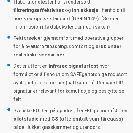
I laboratorietester har vi undersøkt
filtreringseffektivitet
og
innlekkasje
i henhold til
norsk europeisk standard (NS-EN 149). (Se mer
informasjon i faktaboks lenger ned i saken)
Feltforsøk er gjennomført med operative grupper
for å evaluere tilpasning, komfort og
bruk under
realistiske scenarioer
.
Det er utført en
infrarød signaturtest
hvor
formålet er å finne ut om SAFEgaiteren ga redusert
synlighet i IR-kameraer (nattkamera). Redusert IR-
signatur er relevant for kamuflasje og beskyttelse i
felt.
Svenske FOI har på oppdrag fra FFI gjennomført en
pilotstudie med CS (ofte omtalt som tåregass)
både i lukket gasskammer og utendørs.