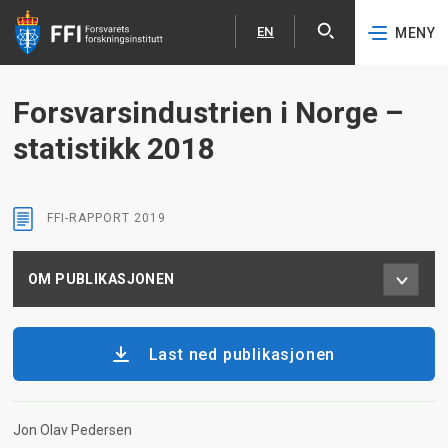
EN
MENY
Åpne
English
Hopp til hovedinnhold
Forsvarsindustrien i Norge –
statistikk 2018
FFI-RAPPORT
2019
OM PUBLIKASJONEN
Last ned publikasjonen
Jon Olav Pedersen