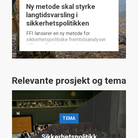
Ny metode skal styrke
langtidsvarsling i
sikkerhetspolitikken
FFI lanserer en ny metode for
sikkerhetspolitiske fremtidsanalyser.
Målet er å gi bedre beslutningsgrunnlag
ved ikke bare å utforske hva som kan
skje – men også hva som er mest
sannsynlig.
Relevante prosjekt og tema
TEMA
Sikkerhetspolitikk