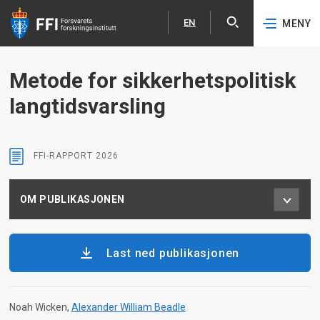
EN
MENY
Åpne
English
Hopp til hovedinnhold
Metode for sikkerhetspolitisk
langtidsvarsling
FFI-RAPPORT
2026
OM PUBLIKASJONEN
Last ned publikasjonen
Noah Wicken
Alexander William Beadle