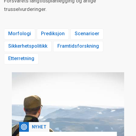
Forsvarets langtidsplanlegging og årlige
trusselvurderinger.
Morfologi
Prediksjon
Scenarioer
Sikkerhetspolitikk
Framtidsforskning
Etterretning
NYHET