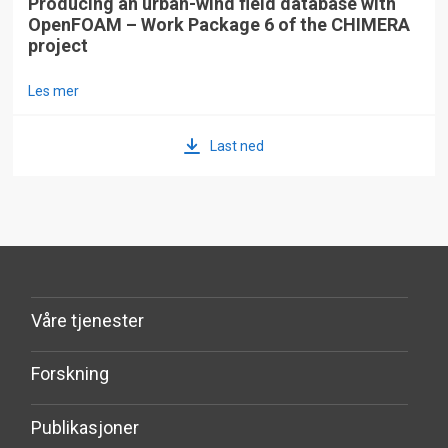
Producing an urban-wind field database with
OpenFOAM – Work Package 6 of the CHIMERA
project
Les mer
Last ned
Våre tjenester
Forskning
Publikasjoner