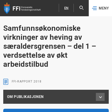
EN
MENY
Åpne
English
Hopp til hovedinnhold
Samfunnsøkonomiske
virkninger av heving av
særaldersgrensen – del 1 –
verdsettelse av økt
arbeidstilbud
FFI-RAPPORT
2018
OM PUBLIKASJONEN