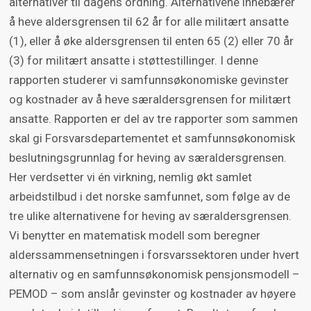
alternativer til dagens ordning. Alternativene innebærer
å heve aldersgrensen til 62 år for alle militært ansatte
(1), eller å øke aldersgrensen til enten 65 (2) eller 70 år
(3) for militært ansatte i støttestillinger. I denne
rapporten studerer vi samfunnsøkonomiske gevinster
og kostnader av å heve særaldersgrensen for militært
ansatte. Rapporten er del av tre rapporter som sammen
skal gi Forsvarsdepartementet et samfunnsøkonomisk
beslutningsgrunnlag for heving av særaldersgrensen.
Her verdsetter vi én virkning, nemlig økt samlet
arbeidstilbud i det norske samfunnet, som følge av de
tre ulike alternativene for heving av særaldersgrensen.
Vi benytter en matematisk modell som beregner
alderssammensetningen i forsvarssektoren under hvert
alternativ og en samfunnsøkonomisk pensjonsmodell –
PEMOD – som anslår gevinster og kostnader av høyere