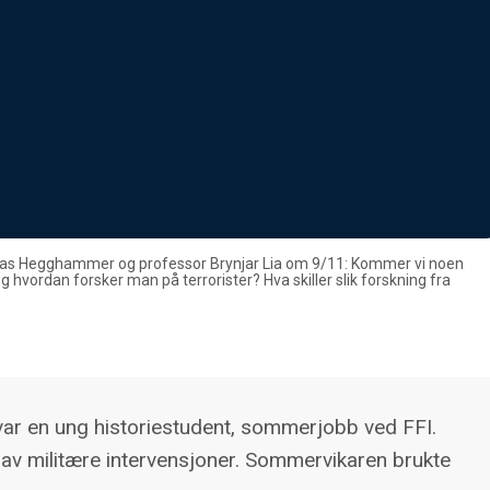
mas Hegghammer og professor Brynjar Lia om 9/11: Kommer vi noen
 hvordan forsker man på terrorister? Hva skiller slik forskning fra
r en ung historiestudent, sommerjobb ved FFI.
av militære intervensjoner. Sommervikaren brukte