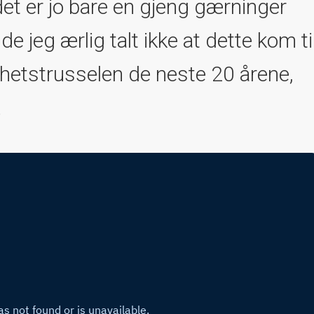
et er jo bare en gjeng gærninger
dde jeg ærlig talt ikke at dette kom ti
rhetstrusselen de neste 20 årene,
.