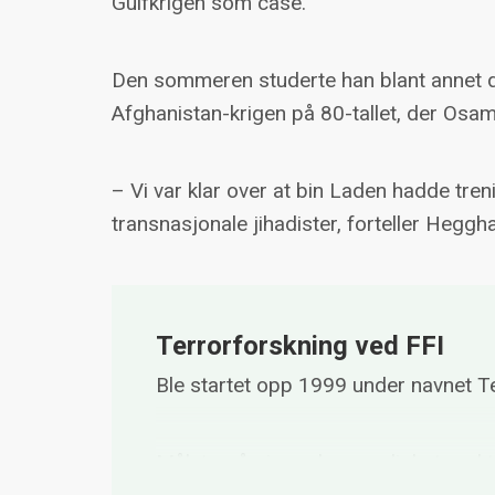
Gulfkrigen som case.
Den sommeren studerte han blant annet d
Afghanistan-krigen på 80-tallet, der Osam
– Vi var klar over at bin Laden hadde treni
transnasjonale jihadister, forteller Hegg
Terrorforskning ved FFI
Ble startet opp 1999 under navnet 
Målet er å gi norske myndigheter øk