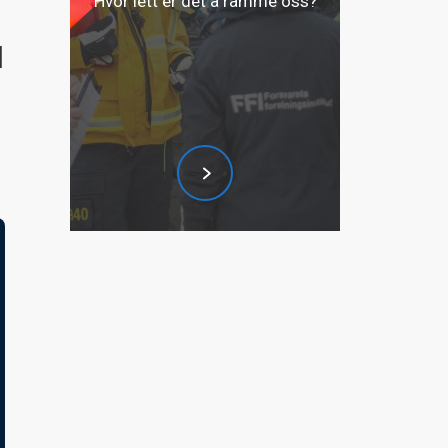
Hvor lett er det å ramme oss?
l