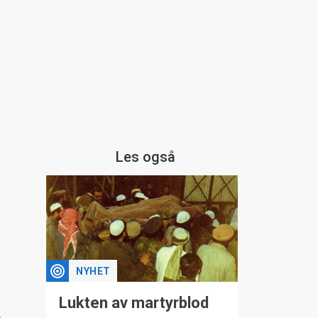
Les også
NYHET
1
Lukten av martyrblod
e