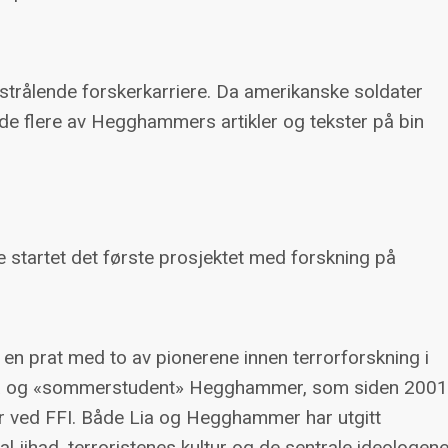
trålende forskerkarriere. Da amerikanske soldater
 de flere av Hegghammers artikler og tekster på bin
e startet det første prosjektet med forskning på
t en prat med to av pionerene innen terrorforskning i
Lia og «sommerstudent» Hegghammer, som siden 200
ker ved FFI. Både Lia og Hegghammer har utgitt
 jihad, terroristenes kultur og de sentrale ideologen