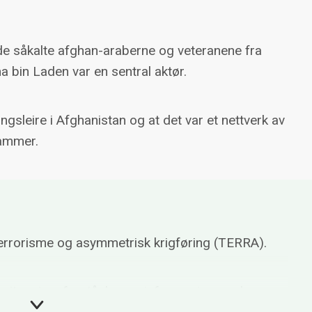
e såkalte afghan-araberne og veteranene fra
a bin Laden var en sentral aktør.
ngsleire i Afghanistan og at det var et nettverk av
hammer.
Terrorisme og asymmetrisk krigføring (TERRA).
t situasjonsforståelse og informasjon om hva