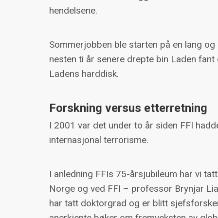
hendelsene.
Sommerjobben ble starten på en lang og s
nesten ti år senere drepte bin Laden fant
Ladens harddisk.
Forskning versus etterretning
I 2001 var det under to år siden FFI hadd
internasjonal terrorisme.
I anledning FFIs 75-årsjubileum har vi tat
Norge og ved FFI – professor Brynjar 
har tatt doktorgrad og er blitt sjefsfors
anerkjente bøker om fremveksten av global