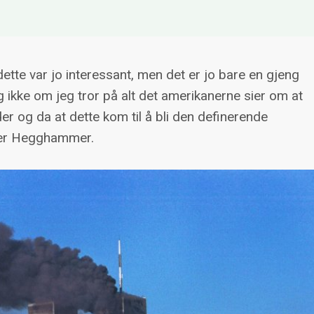
disme betyr for norske og allierte interesser.
rk og bruk av teknologi innenfor den
onflikter der jihadister er aktive.
ette var jo interessant, men det er jo bare en gjeng
e Truls Hallberg Tønnessen, Thomas
g ikke om jeg tror på alt det amerikanerne sier om at
er og Brynjar Lia. I tillegg er
 der og da at dette kom til å bli den definerende
ing og Henrik Gråtrud tilknyttet prosjektet.
sier Hegghammer.
sjonal terrorisme.