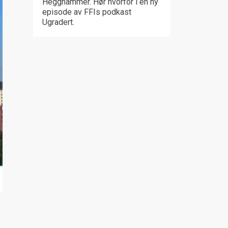
Hegghammer. Hør hvorfor i en ny
episode av FFIs podkast
Ugradert.