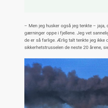
terrortrusselen fra internasjonal jiha
Prosjektet ser blant annet på nettve
transnasjonale jihadistbevegelsen og k
– Men jeg husker også jeg tenkte – jaja, d
Prosjektet består i dag av forskern
gærninger oppe i fjellene. Jeg vet sanneli
Hegghammer, Anne Likuski, Peter Ness
de er så farlige. Ærlig talt tenkte jeg ikke
doktorgradsstipendiatene Vidar Skrett
sikkerhetstrusselen de neste 20 årene, 
Miljøet er Norges ledende på interna