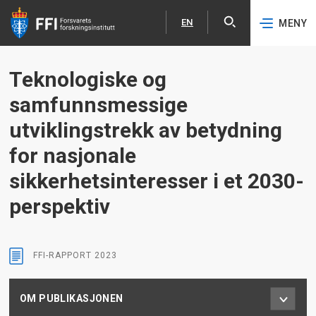
EN
MENY
Åpne
English
Hopp til hovedinnhold
Teknologiske og
samfunnsmessige
utviklingstrekk av betydning
for nasjonale
sikkerhetsinteresser i et 2030-
perspektiv
FFI-RAPPORT
2023
OM PUBLIKASJONEN