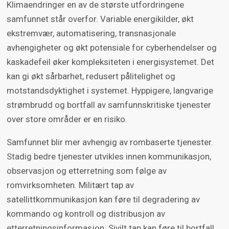
Klimaendringer en av de største utfordringene
samfunnet står overfor. Variable energikilder, økt
ekstremvær, automatisering, transnasjonale
avhengigheter og økt potensiale for cyberhendelser og
kaskadefeil øker kompleksiteten i energisystemet. Det
kan gi økt sårbarhet, redusert pålitelighet og
motstandsdyktighet i systemet. Hyppigere, langvarige
strømbrudd og bortfall av samfunnskritiske tjenester
over store områder er en risiko.
Samfunnet blir mer avhengig av rombaserte tjenester.
Stadig bedre tjenester utvikles innen kommunikasjon,
observasjon og etterretning som følge av
romvirksomheten. Militært tap av
satellittkommunikasjon kan føre til degradering av
kommando og kontroll og distribusjon av
etterretningsinformasjon. Sivilt tap kan føre til bortfall